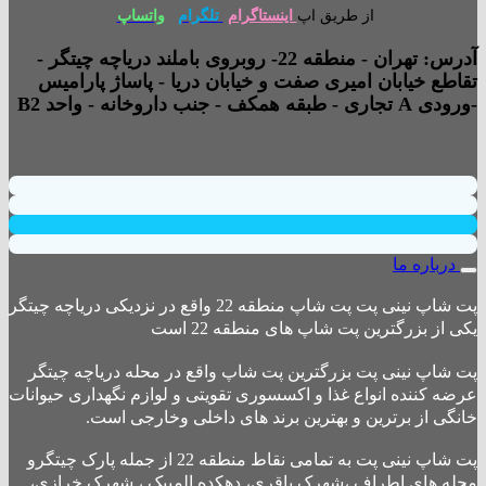
از طریق اپ
اینستاگرام
تلگرام
واتساپ
آدرس: تهران - منطقه 22- روبروی باملند دریاچه چیتگر -
تقاطع خیابان امیری صفت و خیابان دریا - پاساژ پارامیس
-ورودی A تجاری - طبقه همکف - جنب داروخانه - واحد B2
درباره ما
پت شاپ نینی پت پت شاپ منطقه 22 واقع در نزدیکی دریاچه چیتگر
یکی از بزرگترین پت شاپ های منطقه 22 است
پت شاپ نینی پت بزرگترین پت شاپ واقع در محله دریاچه چیتگر
عرضه کننده انواع غذا و اکسسوری تقویتی و لوازم نگهداری حیوانات
خانگی از برترین و بهترین برند های داخلی وخارجی است.
پت شاپ نینی پت به تمامی نقاط منطقه 22 از جمله پارک چیتگرو
محله های اطراف ،شهرک باقری، دهکده المپیک ، شهرک خرازی،