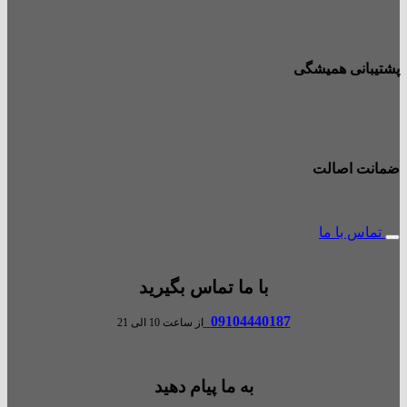
پشتیبانی همیشگی
ضمانت اصالت
تماس با ما
با ما تماس بگیرید
09104440187
از ساعت 10 الی 21
به ما پیام دهید