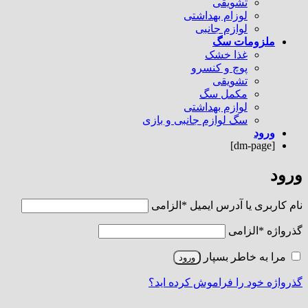
تشویقی
لوزام بهداشتی
لوازم جانبی
ملزومات سگ
غذا خشک
پوچ و کنسرو
تشویقی
مکمل سگ
لوازم بهداشتی
سگ لوازم جانبی و بازی
ورود
[dm-page]
ورود
نام کاربری یا آدرس ایمیل
*
الزامی
گذرواژه
*
الزامی
مرا به خاطر بسپار
ورود
گذرواژه خود را فراموش کرده اید؟