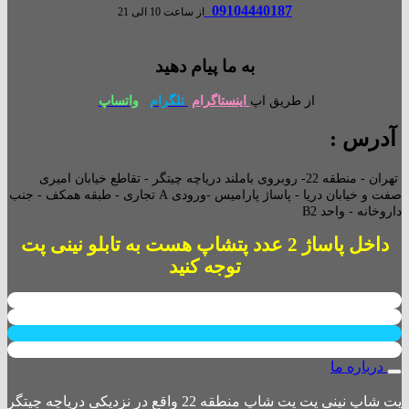
09104440187
از ساعت 10 الی 21
به ما پیام دهید
از طریق اپ
اینستاگرام
تلگرام
واتساپ
آدرس :
تهران - منطقه 22- روبروی باملند دریاچه چیتگر - تقاطع خیابان امیری
صفت و خیابان دریا - پاساژ پارامیس -ورودی A تجاری -
طبقه همکف - جنب
داروخانه - واحد B2
داخل پاساژ 2 عدد پتشاپ هست به تابلو نینی پت
توجه کنید
درباره ما
پت شاپ نینی پت پت شاپ منطقه 22 واقع در نزدیکی دریاچه چیتگر