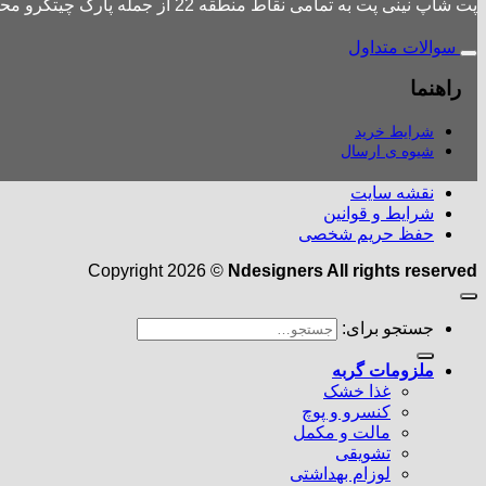
پت شاپ نینی پت به تمامی نقاط منطقه 22 از جمله پارک چیتگرو محله های اطراف ،شهرک باقری، دهکده المپیک ، شهرک خرازی، بلوار کوهک، شهرک چیتگر ، دریاچه چیتگر و تمامی نقاط تهران ارسال دارد.
سوالات متداول
راهنما
شرایط خرید
شیوه ی ارسال
نقشه سایت
شرایط و قوانین
حفظ حریم شخصی
Copyright 2026 ©
Ndesigners All rights reserved
جستجو برای:
ملزومات گربه
غذا خشک
کنسرو و پوچ
مالت و مکمل
تشویقی
لوزام بهداشتی