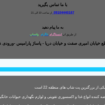
با ما تماس بگیرید
09104440187
از ساعت 10 الی 21
به ما پیام دهید
از طریق اپ
اینستاگرام
تلگرام
واتساپ
کننده انواع غذا و اکسسوری تقویتی و لوازم نگهداری حیوانات خانگی 