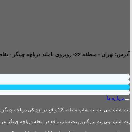
آدرس: تهران - منطقه 22- روبروی باملند دریاچه چیتگر - تقاطع خیابان امیری صفت و خیابان دریا - پاساژ پارامیس -ورودی A تجاری - طبقه همکف - جنب داروخانه - واحد B2
درباره ما
پت شاپ نینی پت پت شاپ منطقه 22 واقع در نزدیکی دریاچه چیتگر یکی از بزرگترین پت شاپ های منطقه 22 است
پت شاپ نینی پت بزرگترین پت شاپ واقع در محله دریاچه چیتگر عرضه 