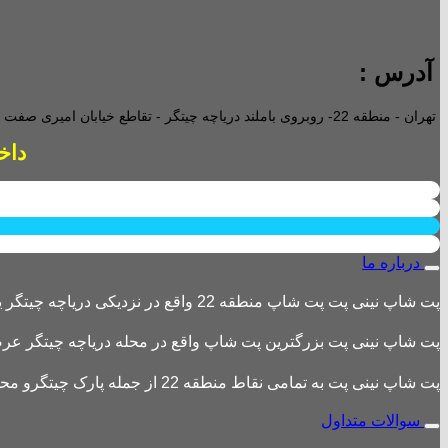
آدرس :
تهران - منطقه 22- روبروی باملند دریاچه چیتگر - تقاطع خیابان امیری صفت و خیابان دریا - پاساژ پارامیس -ورودی A تجاری -
داخل پاساژ 2 ع
درباره ما
پت شاپ نینی پت پت شاپ منطقه 22 واقع در نزدیکی دریاچه چیتگر یکی از بزرگترین پت شاپ های منطقه 22 است
پت شاپ نینی پت بزرگترین پت شاپ واقع در محله دریاچه چیتگر عرضه 
پت شاپ نینی پت به تمامی نقاط منطقه 22 از جمله پارک چیتگرو محله های اطراف ،شهرک باقری، دهکده المپیک ، شهرک خرازی، بلوار کوهک، شهرک چیتگر ، دریاچه چیتگر و تمامی نقاط تهران ارسال دارد.
سوالات متداول