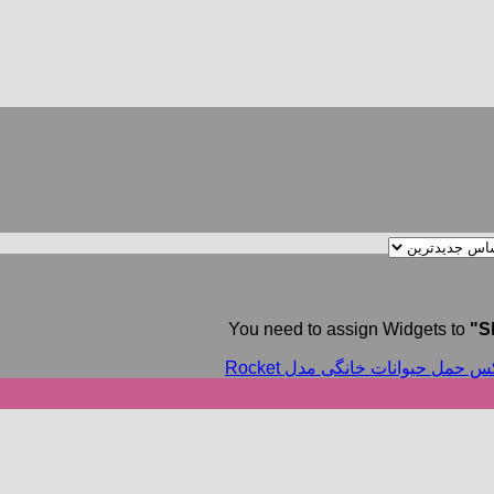
You need to assign Widgets to
"S