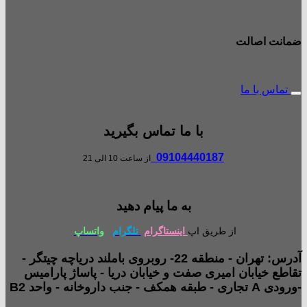
ضمانت اصالت
تماس با ما
با ما تماس بگیرید
09104440187
از ساعت 10 الی 21
به ما پیام دهید
از طریق اپ
اینستاگرام
تلگرام
واتساپ
آدرس: تهران - منطقه 22- روبروی باملند دریاچه چیتگر -
تقاطع خیابان امیری صفت و خیابان دریا - پاساژ پارامیس
-ورودی A تجاری - طبقه همکف - جنب داروخانه - واحد B2