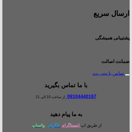
ارسال سریع
پشتیبانی همیشگی
ضمانت اصالت
تماس با نینی پت
با ما تماس بگیرید
09104440187
از ساعت 10 الی 21
به ما پیام دهید
از طریق اپ
اینستاگرام
تلگرام
واتساپ