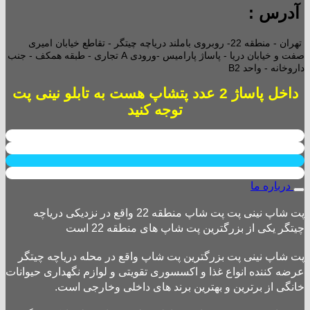
آدرس :
تهران - منطقه 22- روبروی باملند دریاچه چیتگر - تقاطع خیابان امیری
صفت و خیابان دریا - پاساژ پارامیس -ورودی A تجاری -
طبقه همکف - جنب
داروخانه - واحد B2
داخل پاساژ 2 عدد پتشاپ هست به تابلو نینی پت
توجه کنید
درباره ما
پت شاپ نینی پت پت شاپ منطقه 22 واقع در نزدیکی دریاچه
چیتگر یکی از بزرگترین پت شاپ های منطقه 22 است
پت شاپ نینی پت بزرگترین پت شاپ واقع در محله دریاچه چیتگر
عرضه کننده انواع غذا و اکسسوری تقویتی و لوازم نگهداری حیوانات
خانگی از برترین و بهترین برند های داخلی وخارجی است.