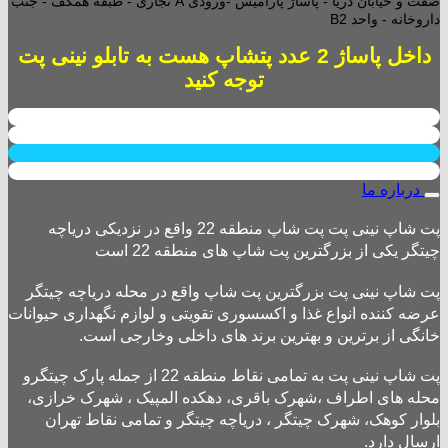
صفت و خیابان دریا - پاساژ پارامیس -ورودی A تجاری -
طبقه همکف - جنب
داروخانه - واحد B2
داخل پاساژ 2 عدد پتشاپ هست به تابلو نینی پت
توجه کنید
درباره ما
پت شاپ نینی پت پت شاپ منطقه 22 واقع در نزدیکی دریاچه
چیتگر یکی از بزرگترین پت شاپ های منطقه 22 است
پت شاپ نینی پت بزرگترین پت شاپ واقع در محله دریاچه چیتگر
عرضه کننده انواع غذا و اکسسوری تقویتی و لوازم نگهداری حیوانات
خانگی از برترین و بهترین برند های داخلی وخارجی است.
پت شاپ نینی پت به تمامی نقاط منطقه 22 از جمله پارک چیتگرو
محله های اطراف ،شهرک باقری، دهکده المپیک ، شهرک خرازی،
بلوار کوهک، شهرک چیتگر ، دریاچه چیتگر و تمامی نقاط تهران
ارسال دارد.