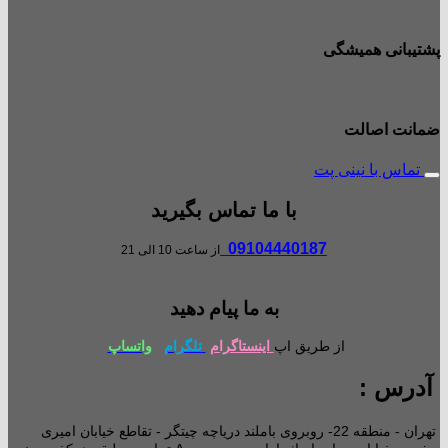
پشتیبانی همیشگی
ضمانت اصالت
تماس با نینی پت
با ما تماس بگیرید
09104440187
از ساعت 10 الی 21
به ما پیام دهید
از طریق اپ
اینستاگرام
تلگرام
واتساپ
آدرس :
تهران - منطقه 22- روبروی باملند دریاچه چیتگر - تقاطع خیابان امیری