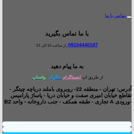
تماس با ما
با ما تماس بگیرید
09104440187
از ساعت 10 الی 21
به ما پیام دهید
از طریق اپ
اینستاگرام
تلگرام
واتساپ
آدرس: تهران - منطقه 22- روبروی باملند دریاچه چیتگر -
تقاطع خیابان امیری صفت و خیابان دریا - پاساژ پارامیس
-ورودی A تجاری - طبقه همکف - جنب داروخانه - واحد B2