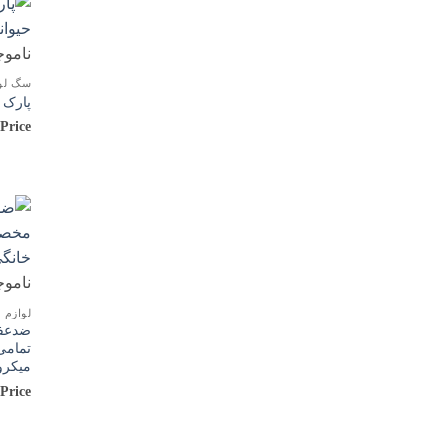
ناموج
سگ لوا
پارک فلزی 60 
 Price
ناموج
لوازم 
ضدعفو
تمامی
میکرو
 Price