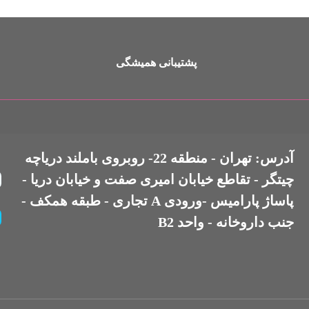
پشتیبانی همیشگی
آدرس: تهران - منطقه 22- روبروی باملند دریاچه
چیتگر - تقاطع خیابان امیری صفت و خیابان دریا -
پاساژ پارامیس -ورودی A تجاری - طبقه همکف -
جنب داروخانه - واحد B2