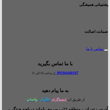
پشتیبانی همیشگی
ضمانت اصالت
تماس با ما
با ما تماس بگیرید
09104440187
از ساعت 10 الی 21
به ما پیام دهید
از طریق اپ
اینستاگرام
تلگرام
واتساپ
آدرس: تهران - منطقه 22- روبروی باملند دریاچه چیتگر -