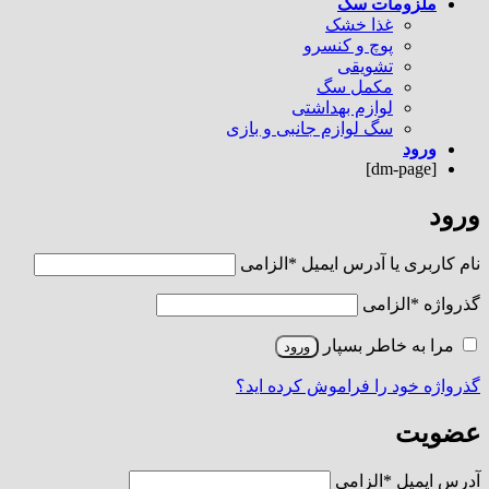
ملزومات سگ
غذا خشک
پوچ و کنسرو
تشویقی
مکمل سگ
لوازم بهداشتی
سگ لوازم جانبی و بازی
ورود
[dm-page]
ورود
نام کاربری یا آدرس ایمیل
*
الزامی
گذرواژه
*
الزامی
مرا به خاطر بسپار
ورود
گذرواژه خود را فراموش کرده اید؟
عضویت
آدرس ایمیل
*
الزامی