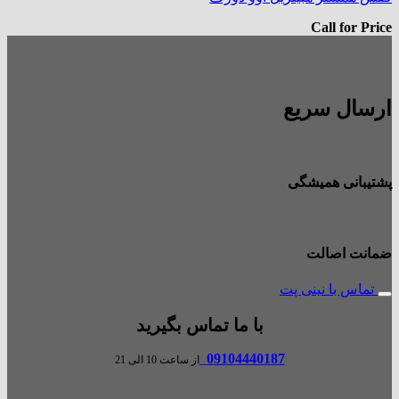
Call for Price
ارسال سریع
پشتیبانی همیشگی
ضمانت اصالت
تماس با نینی پت
با ما تماس بگیرید
09104440187
از ساعت 10 الی 21