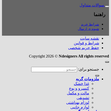
سوالات متداول
راهنما
شرایط خرید
شیوه ی ارسال
نقشه سایت
شرایط و قوانین
حفظ حریم شخصی
Copyright 2026 ©
Ndesigners All rights reserved
جستجو برای:
ملزومات گربه
غذا خشک
کنسرو و پوچ
مالت و مکمل
تشویقی
لوزام بهداشتی
لوازم جانبی