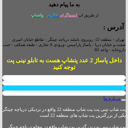
به ما پیام دهید
از طریق اپ
اینستاگرام
تلگرام
واتساپ
آدرس :
تهران - منطقه 22- روبروی باملند دریاچه چیتگر - تقاطع خیابان امیری
صفت و خیابان دریا - پاساژ پارامیس -ورودی A تجاری -
طبقه همکف - جنب
داروخانه - واحد B2
داخل پاساژ 2 عدد پتشاپ هست به تابلو نینی پت
توجه کنید
درباره ما
پت شاپ نینی پت پت شاپ منطقه 22 واقع در نزدیکی دریاچه چیتگر
یکی از بزرگترین پت شاپ های منطقه 22 است
پت شاپ نینی پت بزرگترین پت شاپ واقع در محله دریاچه چیتگر