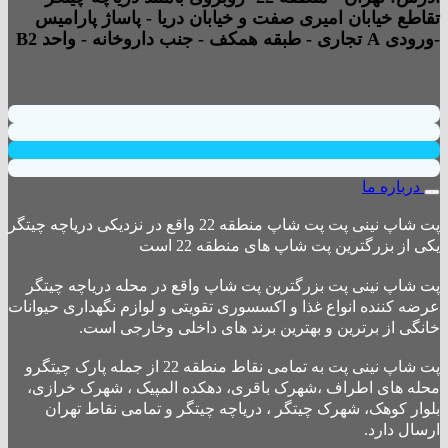
تقاطع خیابان امیری صفت و خیابان دریا - پاساژ پارامیس
-ورودی A تجاری - طبقه همکف - جنب داروخانه - واحد B2
درباره ما
پت شاپ نینی پت پت شاپ منطقه 22 واقع در نزدیکی دریاچه چیتگر
یکی از بزرگترین پت شاپ های منطقه 22 است
پت شاپ نینی پت بزرگترین پت شاپ واقع در محله دریاچه چیتگر
عرضه کننده انواع غذا و اکسسوری تقویتی و لوازم نگهداری حیوانات
خانگی از برترین و بهترین برند های داخلی وخارجی است.
پت شاپ نینی پت به تمامی نقاط منطقه 22 از جمله پارک چیتگرو
محله های اطراف ،شهرک باقری، دهکده المپیک ، شهرک خرازی،
بلوار کوهک، شهرک چیتگر ، دریاچه چیتگر و تمامی نقاط تهران
ارسال دارد.