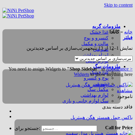
Skip to content
ملزومات گربه
خانه
»
کانادا
غذا خشک
فیلتر
کنسرو و پوچ
مالت و مکمل
نمایش 1–12 از 13 نتیجه
مرتب‌سازی بر اساس جدیدترین
تشویقی
لوزام بهداشتی
لوازم جانبی
ملزومات سگ
You need to assign Widgets to
"Shop Sidebar"
in
Appearance >
غذا خشک
Widgets
to show anything here
پوچ و کنسرو
تشویقی
مکمل سگ
مشاهده
لوازم بهداشتی
ناموجود
سگ لوازم جانبی و بازی
فاقد دسته بندی
باکس حمل همستر هگن هبیتریل
Call for Price
جستجو برای: