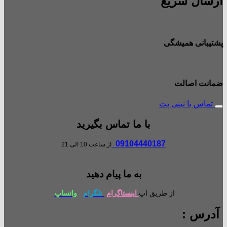
ارسال سریع
پشتیبانی همیشگی
ضمانت اصالت
تماس با نینی پت
با ما تماس بگیرید
09104440187
از ساعت 10 الی 21
به ما پیام دهید
از طریق اپ
اینستاگرام
تلگرام
واتساپ
آدرس :