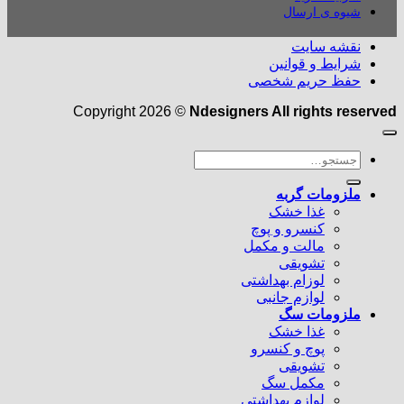
شیوه ی ارسال
نقشه سایت
شرایط و قوانین
حفظ حریم شخصی
Copyright 2026 ©
Ndesigners All rights reserved
جستجو
برای:
ملزومات گربه
غذا خشک
کنسرو و پوچ
مالت و مکمل
تشویقی
لوزام بهداشتی
لوازم جانبی
ملزومات سگ
غذا خشک
پوچ و کنسرو
تشویقی
مکمل سگ
لوازم بهداشتی