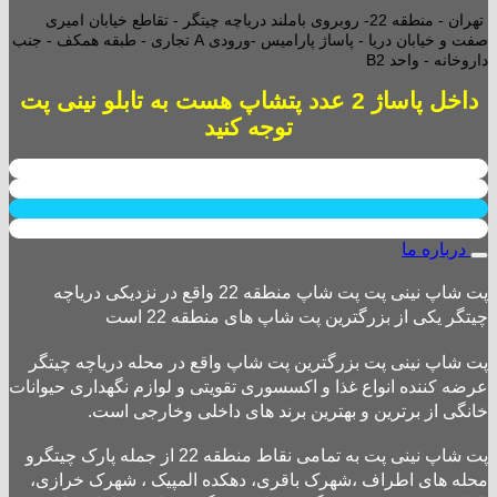
تهران - منطقه 22- روبروی باملند دریاچه چیتگر - تقاطع خیابان امیری
صفت و خیابان دریا - پاساژ پارامیس -ورودی A تجاری -
طبقه همکف - جنب
داروخانه - واحد B2
داخل پاساژ 2 عدد پتشاپ هست به تابلو نینی پت
توجه کنید
درباره ما
پت شاپ نینی پت پت شاپ منطقه 22 واقع در نزدیکی دریاچه
چیتگر یکی از بزرگترین پت شاپ های منطقه 22 است
پت شاپ نینی پت بزرگترین پت شاپ واقع در محله دریاچه چیتگر
عرضه کننده انواع غذا و اکسسوری تقویتی و لوازم نگهداری حیوانات
خانگی از برترین و بهترین برند های داخلی وخارجی است.
پت شاپ نینی پت به تمامی نقاط منطقه 22 از جمله پارک چیتگرو
محله های اطراف ،شهرک باقری، دهکده المپیک ، شهرک خرازی،