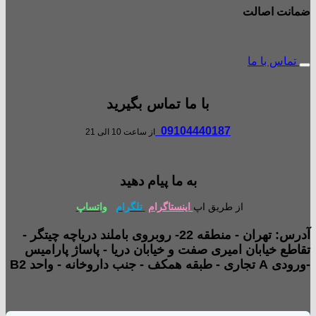
ضمانت اصالت
تماس با ما
با ما تماس بگیرید
09104440187
از ساعت 10 الی 21
به ما پیام دهید
از طریق اپ
اینستاگرام
تلگرام
واتساپ
آدرس: تهران - منطقه 22- روبروی باملند دریاچه چیتگر -
تقاطع خیابان امیری صفت و خیابان دریا - پاساژ پارامیس
-ورودی A تجاری - طبقه همکف - جنب داروخانه - واحد B2