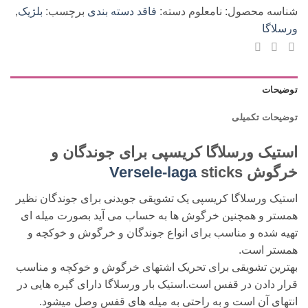
laga
شناسه محصول:
نامعلوم
دسته:
فاقد دسته بندی
برچسب:
بلژیک
,
sticks
ورسلاگا
عدد
توضیحات
توضیحات تکمیلی
استیک ورسلاگا کریسپی برای جوندگان و
خرگوش
sticks
Versele-laga
استیک ورسلاگا کریسپی یک تشویقی جویدنی برای جوندگان نظیر
همستر و همچنین خرگوش ها به حساب می آید بصورت میله ای
تهیه شده و مناسب برای انواع جوندگان و خرگوش و خوکچه و
همستر است.
بهترین تشویقی برای تحریک اشتهای خرگوش و خوکچه و مناسب
قرار دادن در قفس است.استیک بار ورسلاگا دارای گیره هایی در
انتهای آن است و به راحتی به میله های قفس وصل میشود.