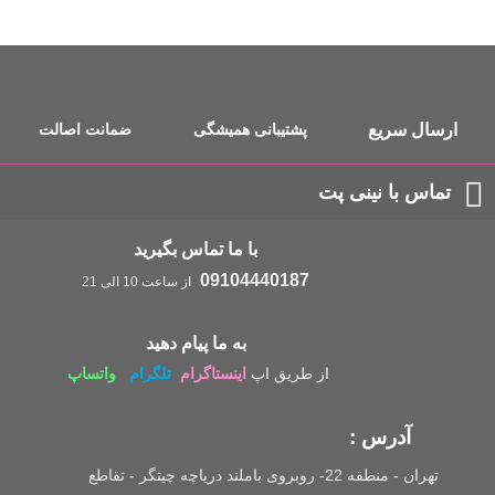
ارسال سریع
پشتیبانی همیشگی
ضمانت اصالت
تماس با نینی پت
با ما تماس بگیرید
09104440187
از ساعت 10 الی 21
به ما پیام دهید
از طریق اپ
اینستاگرام
تلگرام
واتساپ
آدرس :
تهران - منطقه 22- روبروی باملند دریاچه چیتگر - تقاطع