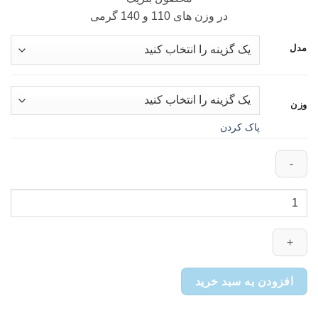
در وزن های 110 و 140 گرمی
مدل
وزن
پاک کردن
استیک
ورسلاگا
کریسپی
برای
جوندگان
و
افزودن به سبد خرید
خرگوش
Versele-