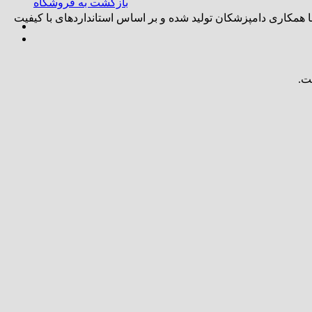
بازگشت به فروشگاه
ر ضد استرس همچنین حاوی یک کمپلکس ویتامین B است که می تواند به عملکرد اعصاب و متابولیسم کمک کند. خمیر ریلکس GimCat با همکاری دامپزشکان تولید شده و بر اساس استانداردهای با کیفیت
ت.