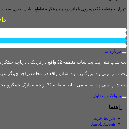
تهران - منطقه 22- روبروی باملند دریاچه چیتگر - تقاطع خیابان امیری صفت و خیابان دریا - پاساژ پارامیس -ورودی A تجاری -
داخل پاساژ 
درباره ما
پت شاپ نینی پت پت شاپ منطقه 22 واقع در نزدیکی دریاچه چیتگر یکی از بزرگترین پت شاپ های منطقه 22 است
پت شاپ نینی پت بزرگترین پت شاپ واقع در محله دریاچه چیتگر عرضه 
پت شاپ نینی پت به تمامی نقاط منطقه 22 از جمله پارک چیتگرو محله های اطراف ،شهرک باقری، دهکده المپیک ، شهرک خرازی، بلوار کوهک، شهرک چیتگر ، دریاچه چیتگر و تمامی نقاط تهران ارسال دارد.
سوالات متداول
راهنما
شرایط خرید
شیوه ی ارسال