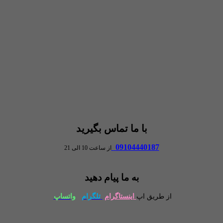
با ما تماس بگیرید
09104440187
از ساعت 10 الی 21
به ما پیام دهید
از طریق اپ
اینستاگرام
تلگرام
واتساپ