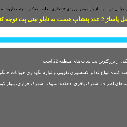
طبقه همکف - جنب داروخانه - و
2 عدد پتشاپ هست به تابلو نینی پت توجه کنید
کننده انواع غذا و اکسسوری تقویتی و لوازم نگهداری حیوانات خانگی 