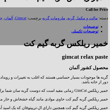
Call for Price
دسته:
مالت و مکمل گربه
,
ملزومات گربه
برچسب:
Gimcat
,
آلمان
,
جی
توضیحات
توضیحات تکمیلی
خمیر ریلکس گربه گیم کت
gimcat relax paste
محصول کشور آلمان
گربه ها موجودات بسیار حساسی هستند که اغلب به تغییرات و رویداده
دور از خانه باشد.
خمیر ریلکس GimCat زمانی مفید است که دوست گربه سان شما برای آرامش به کمک بیشتری نیاز دارد.
خمیر ریلکس گربه گیم کت حاوی موادی مانند گیاه خشخاش و خار م
خمیر ریلکس گربه گیم کت همچنین دارای ال-تریپتوفان که یک اسید 