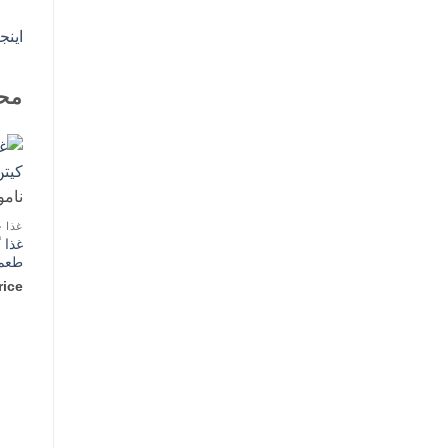
اینج
مح
نامو
غذا 
غذا 
طعم
rice