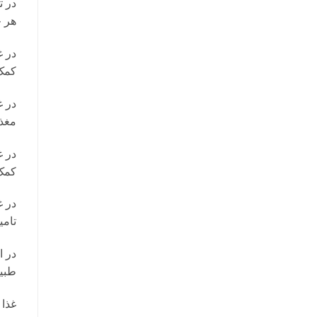
هر چ
در غ
کمک 
در غ
مغذی
در غ
کمک
در غ
تامی
در ا
طبی
غذا 