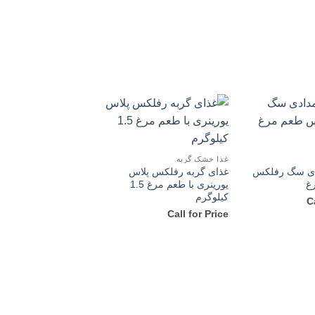
غذا خشک گربه
دی سگ رفلکس
غذای گربه رفلکس پلاس
غ
یورینری با طعم مرغ 1.5
کیلوگرم
C
Call for Price
ناموجود
تشویقی گربه
تشویقی گربه رفلکس پ
طعم گوشت گاو
Call for Price