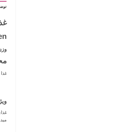
توضی
غذ
en
وزن 1 کیلوگ
مح
غذا 
ویژ
غذای
میده