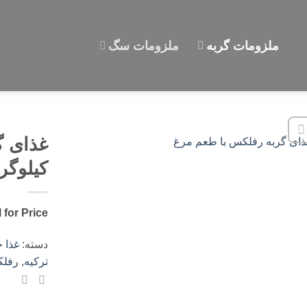
ملزومات گربه
ملزومات سگ
کیلوگر
l for Price
دسته:
غذا 
ترکیه
,
رفل