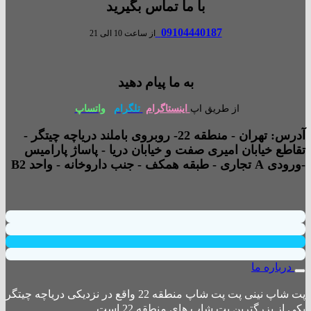
با ما تماس بگیرید
09104440187
از ساعت 10 الی 21
به ما پیام دهید
از طریق اپ
اینستاگرام
تلگرام
واتساپ
آدرس: تهران - منطقه 22- روبروی باملند دریاچه چیتگر -
تقاطع خیابان امیری صفت و خیابان دریا - پاساژ پارامیس
-ورودی A تجاری - طبقه همکف - جنب داروخانه - واحد B2
درباره ما
پت شاپ نینی پت پت شاپ منطقه 22 واقع در نزدیکی دریاچه چیتگر
یکی از بزرگترین پت شاپ های منطقه 22 است