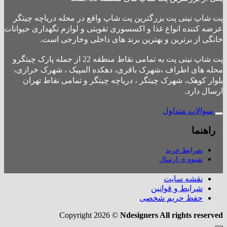
پت شاپ نینی پت بزرگترین پت شاپ واقع در محله دریاچه چیتگر
عرضه کننده انواع غذا و اکسسوری تقویتی و لوازم نگهداری حیوانات
خانگی از برترین و بهترین برند های داخلی وخارجی است.
پت شاپ نینی پت به تمامی نقاط منطقه 22 از جمله پارک چیتگرو
محله های اطراف ،شهرک باقری، دهکده المپیک ، شهرک خرازی،
بلوار کوهک، شهرک چیتگر ، دریاچه چیتگر و تمامی نقاط تهران
ارسال دارد.
سوالات متداول
راهنما
شرایط خرید
شیوه ی ارسال
نقشه سایت
شرایط و قوانین
حفظ حریم شخصی
Copyright 2026 ©
Ndesigners All rights reserved