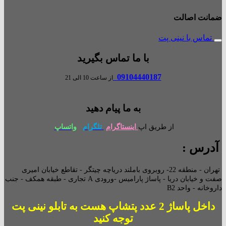
ضمانت اصالت
تماس با نینی پت
با ما تماس بگیرید
09104440187
از ساعت 10 الی 21
به ما پیام دهید
از طریق اپ
اینستاگرام
تلگرام
واتساپ
آدرس :
تهران - منطقه 22- روبروی باملند دریاچه چیتگر - تقاطع خیابان امیری
صفت و خیابان دریا - پاساژ پارامیس -ورودی A تجاری -
طبقه همکف - جنب
داروخانه - واحد B2
داخل پاساژ 2 عدد پتشاپ هست به تابلو نینی پت
توجه کنید