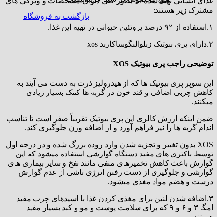
غذای انسانی تهیه شده اند بطور کلی دارای مشخصات و ویژگی های
مشترک زیر هستند:
بازگشت به فروشگاه
۱.استفاده از ۹۲ درصد پروتئین حیوانی در تهیه این غذا.
۲.دارای پری بیوتیک زیلوالیگوساکارید xos
توضیحی راجب پری بیوتیک XOS
این سوپر پری بیوتیک ها که از هیدرولیز ذرت به دست می آیند به
کاهش چربی اضافی و قند خون در گربه ها کمک بسیار زیادی
میکنند.
ضمن اینکه ارزش کالری این پری بیوتیک تقریباً صفر است تا تناسب
اندام گربه ها را نیز فراهم آورد و از اضافه وزن جلوگیری کند.
XOS بدون تغییر و تجزیه شدن وارد روده بزرگ شده و در درجه اول
توسط باکتری های مفید دستگاه گوارشی استفاده میشود که این
گوارش باعث کاهش تخمیرهای منفی مانند نفخ و سایر بیماری های
گوارشی و جلوگیری از دست رفتن انرژی ناشی از عدم گوارش
درست و هضم مواد مغذی میشود.
۳.اضافه شدن لنین برای مغذی کردن غذا با اسیدهای چرب مفید
امگا ۳ و ۶ و ۹ که برای سلامت پوست و مو و کبد بسیار مفید
هستند.