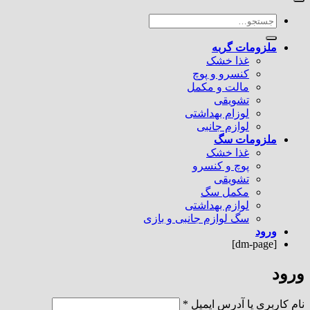
جستجو
برای:
ملزومات گربه
غذا خشک
کنسرو و پوچ
مالت و مکمل
تشویقی
لوزام بهداشتی
لوازم جانبی
ملزومات سگ
غذا خشک
پوچ و کنسرو
تشویقی
مکمل سگ
لوازم بهداشتی
سگ لوازم جانبی و بازی
ورود
[dm-page]
ورود
الزامی
نام کاربری یا آدرس ایمیل
*