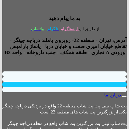
به ما پیام دهید
از طریق اپ
اینستاگرام
تلگرام
واتساپ
آدرس: تهران - منطقه 22- روبروی باملند دریاچه چیتگر -
تقاطع خیابان امیری صفت و خیابان دریا - پاساژ پارامیس
-ورودی A تجاری - طبقه همکف - جنب داروخانه - واحد B2
درباره ما
پت شاپ نینی پت پت شاپ منطقه 22 واقع در نزدیکی دریاچه چیتگر
یکی از بزرگترین پت شاپ های منطقه 22 است
پت شاپ نینی پت بزرگترین پت شاپ واقع در محله دریاچه چیتگر