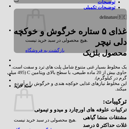
توضیحات
توضیحات تکمیلی
delinature🇧🇪
غذای ۵ ستاره خرگوش و خوکچه
دلی نیچر
هیچ محصولی در سبد خرید نیست.
بازگشت به فروشگاه
محصول بلژیک
یک مخلوط بسیار غنی متنوع شامل پلت های ترد و سفت است.
حاوی بیش از 20 ماده طبیعی، با سطح بالای ویتامین C (495 میلی
گرم در کیلوگرم).
این مخلوط نیازهای غذایی خوکچه هندی و خرگوش را برآورده
سبد خرید
میکند.
ترکیبات:
ترکیبات علوفه های اورچارد و میدو و تیموتی
مشتقات منشا گیاهی
هیچ محصولی در سبد خرید نیست.
غلات حداکثر ۵ درصد