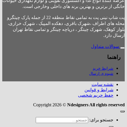
عرضه کننده انواع غذا و اکسسوری تقویتی و لوازم نگهداری حیوانات
خانگی از برترین و بهترین برند های داخلی وخارجی است.
پت شاپ نینی پت به تمامی نقاط منطقه 22 از جمله پارک چیتگرو
محله های اطراف ،شهرک باقری، دهکده المپیک ، شهرک خرازی،
بلوار کوهک، شهرک چیتگر ، دریاچه چیتگر و تمامی نقاط تهران
ارسال دارد.
سوالات متداول
راهنما
شرایط خرید
شیوه ی ارسال
نقشه سایت
شرایط و قوانین
حفظ حریم شخصی
Copyright 2026 ©
Ndesigners All rights reserved
جستجو برای: