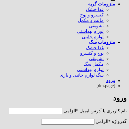
ملزومات گربه
غذا خشک
کنسرو و پوچ
مالت و مکمل
تشویقی
لوزام بهداشتی
لوازم جانبی
ملزومات سگ
غذا خشک
پوچ و کنسرو
تشویقی
مکمل سگ
لوازم بهداشتی
سگ لوازم جانبی و بازی
ورود
[dm-page]
ورود
نام کاربری یا آدرس ایمیل
*
الزامی
گذرواژه
*
الزامی