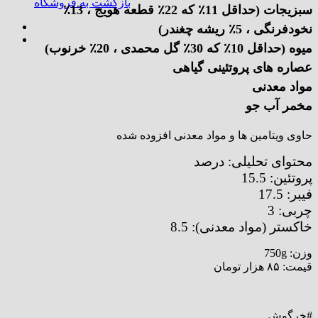
بازگشت به فروشگاه
سبزیجات (حداقل 11٪ که 22٪ قطعه هویج ، 13٪
نخودفرنگی ، 5٪ ریشه چغندر)
میوه (حداقل 10٪ که 30٪ گل محمدی ، 20٪ خرنوب)
عصاره های پروتئینی گیاهی
مواد معدنی
مخمر آب جو
حاوی ویتامین ها و مواد معدنی افزوده شده
محتوای تحلیلی: درصد
پروتئین: 15.5
فیبر: 17.5
چربی: 3
خاکستر (مواد معدنی): 8.5
وزن: 750g
قیمت: ۸۵ هزار تومان
#خرگوش