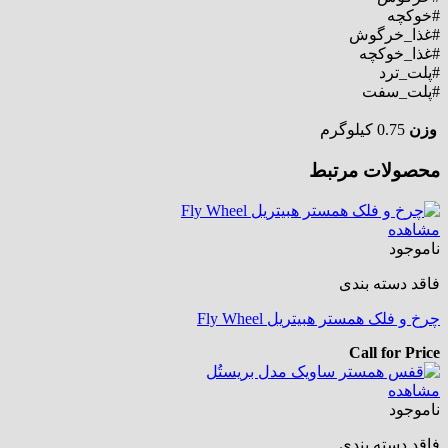
#خوکچه
#غذا_خرگوش
#غذا_خوکچه
#پلت_ترد
#پلت_سفت
وزن
0.75 کیلوگرم
محصولات مرتبط
مشاهده
ناموجود
فاقد دسته بندی
چرخ و فلک همستر هبیتریل Fly Wheel
Call for Price
مشاهده
ناموجود
فاقد دسته بندی