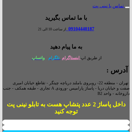
تماس با نینی پت
با ما تماس بگیرید
09104440187
از ساعت 10 الی 21
به ما پیام دهید
از طریق اپ
اینستاگرام
تلگرام
واتساپ
آدرس :
تهران - منطقه 22- روبروی باملند دریاچه چیتگر - تقاطع خیابان امیری
صفت و خیابان دریا - پاساژ پارامیس -ورودی A تجاری -
طبقه همکف - جنب
داروخانه - واحد B2
داخل پاساژ 2 عدد پتشاپ هست به تابلو نینی پت
توجه کنید