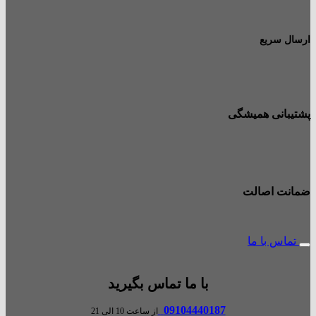
ارسال سریع
پشتیبانی همیشگی
ضمانت اصالت
تماس با ما
با ما تماس بگیرید
09104440187
از ساعت 10 الی 21