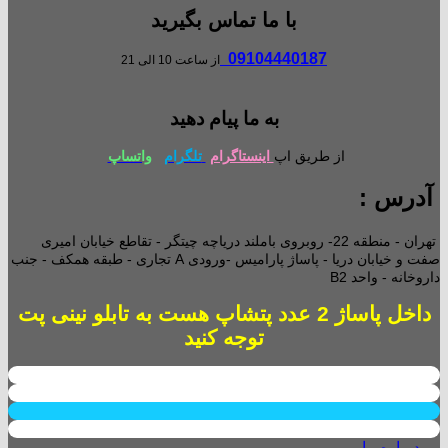
با ما تماس بگیرید
09104440187
از ساعت 10 الی 21
به ما پیام دهید
از طریق اپ
اینستاگرام
تلگرام
واتساپ
آدرس :
تهران - منطقه 22- روبروی باملند دریاچه چیتگر - تقاطع خیابان امیری
صفت و خیابان دریا - پاساژ پارامیس -ورودی A تجاری -
طبقه همکف - جنب
داروخانه - واحد B2
داخل پاساژ 2 عدد پتشاپ هست به تابلو نینی پت
توجه کنید
درباره ما