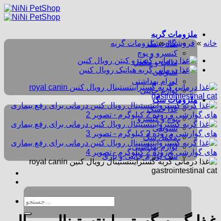
Skip
to
content
ملزومات گربه
خانه
»
فروشگاه
»
ملزومات گربه
غذا خشک
کنسرو و پوچ
مالت و مکمل
تشویقی
لوزام بهداشتی
لوازم جانبی
ملزومات سگ
غذا خشک
پوچ و کنسرو
تشویقی
مکمل سگ
لوازم بهداشتی
سگ لوازم جانبی و بازی
جستجو
برای: