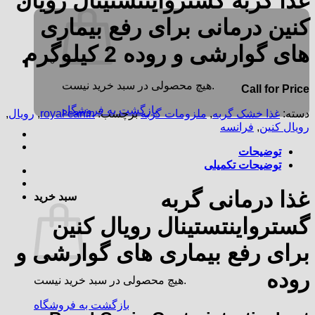
غذا گربه گسترواینتستینال رویال
کنین درمانی برای رفع بیماری
های گوارشی و روده 2 کیلوگرم
هیچ محصولی در سبد خرید نیست.
Call for Price
بازگشت به فروشگاه
دسته:
غذا خشک گربه
,
ملزومات گربه
برچسب:
royal canin
,
رویال
,
رویال کنین
,
فرانسه
توضیحات
توضیحات تکمیلی
غذا درمانی گربه
سبد خرید
گسترواینتستینال رویال کنین
برای رفع بیماری های گوارشی و
روده
هیچ محصولی در سبد خرید نیست.
بازگشت به فروشگاه