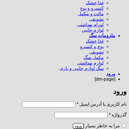
غذا خشک
کنسرو و پوچ
مالت و مکمل
تشویقی
لوزام بهداشتی
لوازم جانبی
ملزومات سگ
غذا خشک
پوچ و کنسرو
تشویقی
مکمل سگ
لوازم بهداشتی
سگ لوازم جانبی و بازی
ورود
[dm-page]
ورود
الزامی
نام کاربری یا آدرس ایمیل
*
الزامی
گذرواژه
*
مرا به خاطر بسپار
ورود