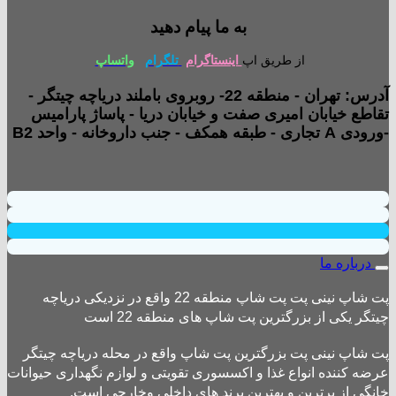
به ما پیام دهید
از طریق اپ
اینستاگرام
تلگرام
واتساپ
آدرس: تهران - منطقه 22- روبروی باملند دریاچه چیتگر -
تقاطع خیابان امیری صفت و خیابان دریا - پاساژ پارامیس
-ورودی A تجاری - طبقه همکف - جنب داروخانه - واحد B2
درباره ما
پت شاپ نینی پت پت شاپ منطقه 22 واقع در نزدیکی دریاچه
چیتگر یکی از بزرگترین پت شاپ های منطقه 22 است
پت شاپ نینی پت بزرگترین پت شاپ واقع در محله دریاچه چیتگر
عرضه کننده انواع غذا و اکسسوری تقویتی و لوازم نگهداری حیوانات
خانگی از برترین و بهترین برند های داخلی وخارجی است.