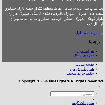
پت شاپ نینی پت به تمامی نقاط منطقه 22 از جمله پارک چیتگرو
محله های اطراف ،شهرک باقری، دهکده المپیک ، شهرک خرازی،
بلوار کوهک، شهرک چیتگر ، دریاچه چیتگر و تمامی نقاط تهران
ارسال دارد.
سوالات متداول
راهنما
شرایط خرید
شیوه ی ارسال
نقشه سایت
شرایط و قوانین
حفظ حریم شخصی
Copyright 2026 ©
Ndesigners All rights reserved
جستجو
برای:
ملزومات گربه