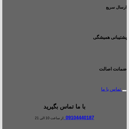
ارسال سریع
پشتیبانی همیشگی
ضمانت اصالت
تماس با ما
با ما تماس بگیرید
09104440187
از ساعت 10 الی 21