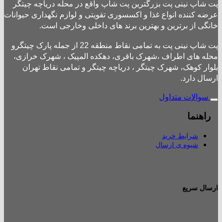
پت شاپ نینی پت بزرگترین پت شاپ واقع در محله دریاچه چیتگر
عرضه کننده انواع غذا و اکسسوری تقویتی و لوازم نگهداری حیوانات
خانگی از برترین و بهترین برند های داخلی وخارجی است.
پت شاپ نینی پت به تمامی نقاط منطقه 22 از جمله پارک چیتگرو
محله های اطراف ،شهرک باقری، دهکده المپیک ، شهرک خرازی،
بلوار کوهک، شهرک چیتگر ، دریاچه چیتگر و تمامی نقاط تهران
ارسال دارد.
سوالات متداول
راهنما
شرایط خرید
شیوه ی ارسال
ارسال سریع