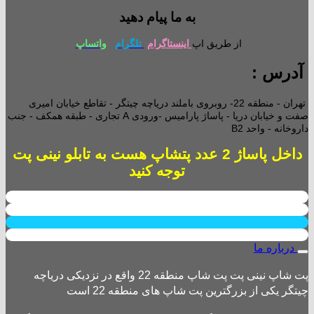
به ما پیام دهید
از طریق اپ
اینستاگرام
تلگرام
واتساپ
آدرس :
تهران - منطقه 22- روبروی باملند دریاچه چیتگر - تقاطع خیابان امیری
صفت و خیابان دریا - پاساژ پارامیس -ورودی A تجاری -
طبقه همکف - جنب
داروخانه - واحد B2
داخل پاساژ 2 عدد پتشاپ هست به تابلو نینی پت
توجه کنید
درباره ما
پت شاپ نینی پت پت شاپ منطقه 22 واقع در نزدیکی دریاچه
چیتگر یکی از بزرگترین پت شاپ های منطقه 22 است