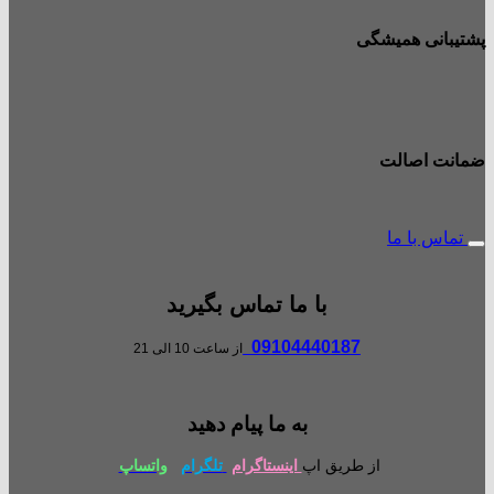
پشتیبانی همیشگی
ضمانت اصالت
تماس با ما
با ما تماس بگیرید
09104440187
از ساعت 10 الی 21
به ما پیام دهید
از طریق اپ
اینستاگرام
تلگرام
واتساپ