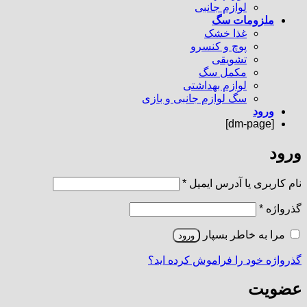
لوازم جانبی
ملزومات سگ
غذا خشک
پوچ و کنسرو
تشویقی
مکمل سگ
لوازم بهداشتی
سگ لوازم جانبی و بازی
ورود
[dm-page]
ورود
الزامی
نام کاربری یا آدرس ایمیل
*
الزامی
گذرواژه
*
مرا به خاطر بسپار
ورود
گذرواژه خود را فراموش کرده اید؟
عضویت