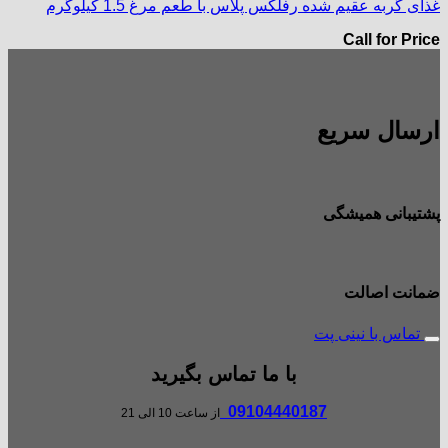
غذای گربه عقیم شده رفلکس پلاس با طعم مرغ 1.5 کیلوگرم
Call for Price
ارسال سریع
پشتیبانی همیشگی
ضمانت اصالت
تماس با نینی پت
با ما تماس بگیرید
09104440187
از ساعت 10 الی 21