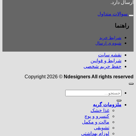
ارسال دارد.
سوالات متداول
راهنما
شرایط خرید
شیوه ی ارسال
نقشه سایت
شرایط و قوانین
حفظ حریم شخصی
Copyright 2026 ©
Ndesigners All rights reserved
جستجو
برای:
ملزومات گربه
غذا خشک
کنسرو و پوچ
مالت و مکمل
تشویقی
لوزام بهداشتی