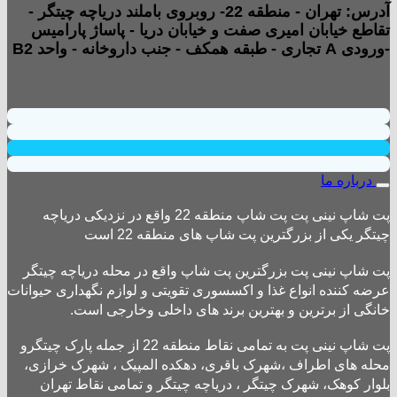
آدرس: تهران - منطقه 22- روبروی باملند دریاچه چیتگر -
تقاطع خیابان امیری صفت و خیابان دریا - پاساژ پارامیس
-ورودی A تجاری - طبقه همکف - جنب داروخانه - واحد B2
درباره ما
پت شاپ نینی پت پت شاپ منطقه 22 واقع در نزدیکی دریاچه
چیتگر یکی از بزرگترین پت شاپ های منطقه 22 است
پت شاپ نینی پت بزرگترین پت شاپ واقع در محله دریاچه چیتگر
عرضه کننده انواع غذا و اکسسوری تقویتی و لوازم نگهداری حیوانات
خانگی از برترین و بهترین برند های داخلی وخارجی است.
پت شاپ نینی پت به تمامی نقاط منطقه 22 از جمله پارک چیتگرو
محله های اطراف ،شهرک باقری، دهکده المپیک ، شهرک خرازی،
بلوار کوهک، شهرک چیتگر ، دریاچه چیتگر و تمامی نقاط تهران