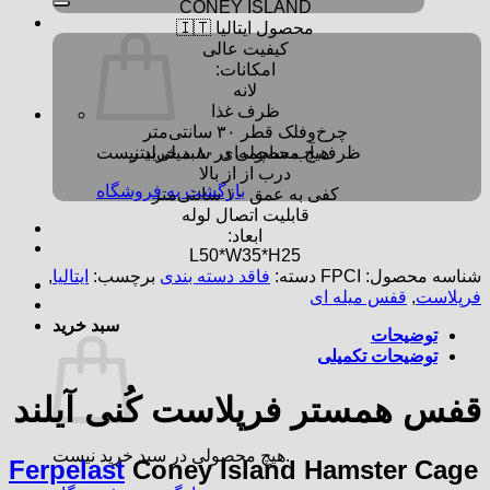
CONEY ISLAND
محصول ایتالیا 🇮🇹
کیفیت عالی
امکانات:
لانه
ظرف غذا
چرخ‌و‌فلک قطر ۳۰ سانتی‌متر
ظرف آب ساچمه‌ای ۸۰ میلی‌لیتر
هیچ محصولی در سبد خرید نیست.
درب از از بالا
بازگشت به فروشگاه
کفی به عمق ۱۰ سانتی‌متر
قابلیت اتصال لوله
ابعاد:
L50*W35*H25
شناسه محصول:
FPCI
دسته:
فاقد دسته بندی
برچسب:
ایتالیا
,
فرپلاست
,
قفس میله ای
سبد خرید
توضیحات
توضیحات تکمیلی
قفس همستر فرپلاست کُنی آیلند
هیچ محصولی در سبد خرید نیست.
Ferpelast
Coney Island Hamster Cage