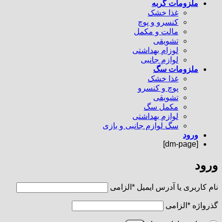
ملزومات گربه
غذا خشک
کنسرو و پوچ
مالت و مکمل
تشویقی
لوزام بهداشتی
لوازم جانبی
ملزومات سگ
غذا خشک
پوچ و کنسرو
تشویقی
مکمل سگ
لوازم بهداشتی
سگ لوازم جانبی و بازی
ورود
[dm-page]
ورود
نام کاربری یا آدرس ایمیل
*
الزامی
گذرواژه
*
الزامی