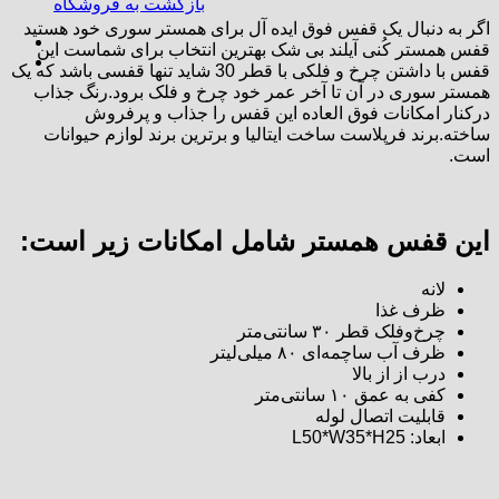
بازگشت به فروشگاه
اگر به دنبال یک قفس فوق ایده آل برای همستر سوری خود هستید
قفس همستر کُنی آیلند بی شک بهترین انتخاب برای شماست این
قفس با داشتن چرخ و فلکی با قطر 30 شاید تنها قفسی باشد که یک
همستر سوری در آن تا آخر عمر خود چرخ و فلک برود.رنگ جذاب
درکنار امکانات فوق العاده این قفس را جذاب و پرفروش
ساخته.برند فرپلاست ساخت ایتالیا و برترین برند لوازم حیوانات
است.
این قفس همستر شامل امکانات زیر است:
لانه
ظرف غذا
چرخ‌و‌فلک قطر ۳۰ سانتی‌متر
ظرف آب ساچمه‌ای ۸۰ میلی‌لیتر
درب از از بالا
کفی به عمق ۱۰ سانتی‌متر
قابلیت اتصال لوله
ابعاد: L50*W35*H25