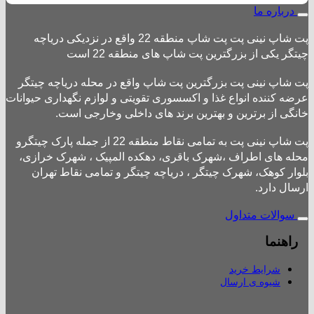
درباره ما
پت شاپ نینی پت پت شاپ منطقه 22 واقع در نزدیکی دریاچه
چیتگر یکی از بزرگترین پت شاپ های منطقه 22 است
پت شاپ نینی پت بزرگترین پت شاپ واقع در محله دریاچه چیتگر
عرضه کننده انواع غذا و اکسسوری تقویتی و لوازم نگهداری حیوانات
خانگی از برترین و بهترین برند های داخلی وخارجی است.
پت شاپ نینی پت به تمامی نقاط منطقه 22 از جمله پارک چیتگرو
محله های اطراف ،شهرک باقری، دهکده المپیک ، شهرک خرازی،
بلوار کوهک، شهرک چیتگر ، دریاچه چیتگر و تمامی نقاط تهران
ارسال دارد.
سوالات متداول
راهنما
شرایط خرید
شیوه ی ارسال