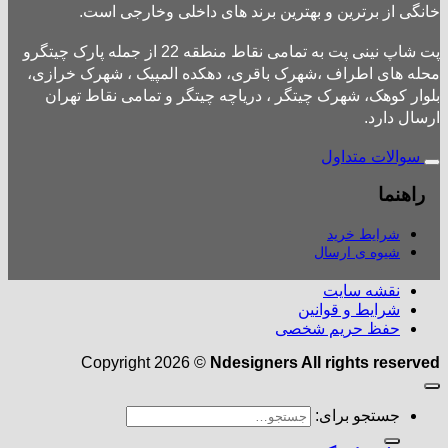
خانگی از برترین و بهترین برند های داخلی وخارجی است.
پت شاپ نینی پت به تمامی نقاط منطقه 22 از جمله پارک چیتگرو
محله های اطراف ،شهرک باقری، دهکده المپیک ، شهرک خرازی،
بلوار کوهک، شهرک چیتگر ، دریاچه چیتگر و تمامی نقاط تهران
ارسال دارد.
سوالات متداول
راهنما
شرایط خرید
شیوه ی ارسال
نقشه سایت
شرایط و قوانین
حفظ حریم شخصی
Copyright 2026 ©
Ndesigners All rights reserved
جستجو برای: