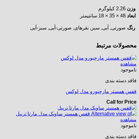
وزن
2.26 کیلوگرم
ابعاد
48 × 35 × 18 سانتیمتر
رنگ
صورتی, آبی, سبز, نقره‎ای, صورتی-آبی, سبز-آبی
محصولات مرتبط
مشاهده
ناموجود
فاقد دسته بندی
قفس همستر مارچیورو مدل لوکس
Call for Price
مشاهده
ناموجود
فاقد دسته بندی