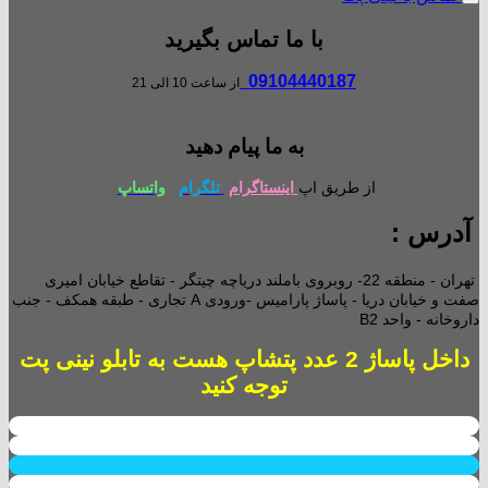
با ما تماس بگیرید
09104440187
از ساعت 10 الی 21
به ما پیام دهید
از طریق اپ
اینستاگرام
تلگرام
واتساپ
آدرس :
تهران - منطقه 22- روبروی باملند دریاچه چیتگر - تقاطع خیابان امیری
صفت و خیابان دریا - پاساژ پارامیس -ورودی A تجاری -
طبقه همکف - جنب
داروخانه - واحد B2
داخل پاساژ 2 عدد پتشاپ هست به تابلو نینی پت
توجه کنید