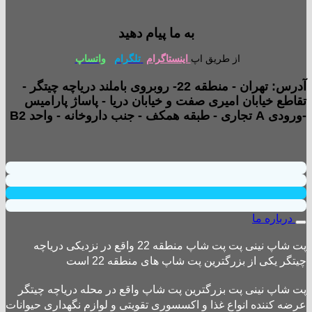
به ما پیام دهید
از طریق اپ
اینستاگرام
تلگرام
واتساپ
آدرس: تهران - منطقه 22- روبروی باملند دریاچه چیتگر -
تقاطع خیابان امیری صفت و خیابان دریا - پاساژ پارامیس
-ورودی A تجاری - طبقه همکف - جنب داروخانه - واحد B2
درباره ما
پت شاپ نینی پت پت شاپ منطقه 22 واقع در نزدیکی دریاچه
چیتگر یکی از بزرگترین پت شاپ های منطقه 22 است
پت شاپ نینی پت بزرگترین پت شاپ واقع در محله دریاچه چیتگر
عرضه کننده انواع غذا و اکسسوری تقویتی و لوازم نگهداری حیوانات