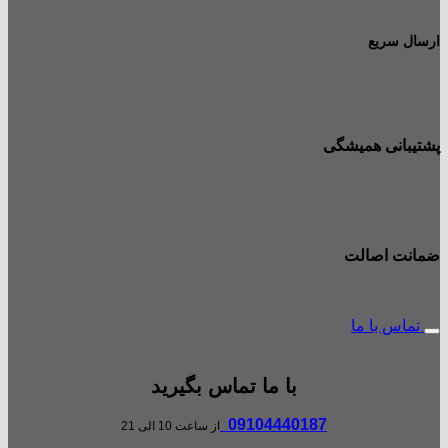
ارسال سریع
پشتیبانی همیشگی
ضمانت اصالت
تماس با ما
با ما تماس بگیرید
09104440187
از ساعت 10 الی 21