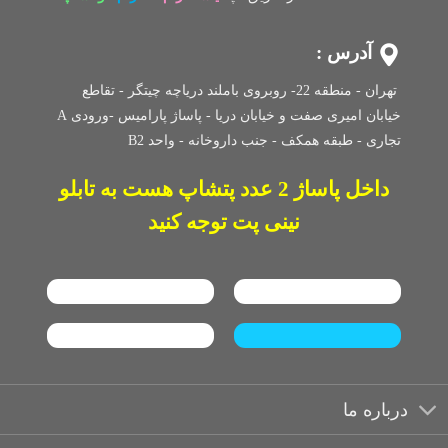
آدرس :
تهران - منطقه 22- روبروی باملند دریاچه چیتگر - تقاطع
خیابان امیری صفت و خیابان دریا - پاساژ پارامیس -ورودی A
تجاری -
طبقه همکف - جنب داروخانه - واحد B2
داخل پاساژ 2 عدد پتشاپ هست به تابلو
نینی پت توجه کنید
درباره ما