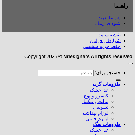
راهنما
شرایط خرید
شیوه ی ارسال
نقشه سایت
شرایط و قوانین
حفظ حریم شخصی
Copyright 2026 ©
Ndesigners All rights reserved
جستجو برای:
ملزومات گربه
غذا خشک
کنسرو و پوچ
مالت و مکمل
تشویقی
لوزام بهداشتی
لوازم جانبی
ملزومات سگ
غذا خشک