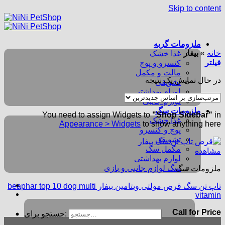
Skip to content
ملزومات گربه
خانه
»
بیفار
غذا خشک
فیلتر
کنسرو و پوچ
مالت و مکمل
در حال نمایش یک نتیجه
تشویقی
لوزام بهداشتی
لوازم جانبی
ملزومات سگ
You need to assign Widgets to
"Shop Sidebar"
in
غذا خشک
Appearance > Widgets
to show anything here
پوچ و کنسرو
تشویقی
مکمل سگ
مشاهده
لوازم بهداشتی
سگ لوازم جانبی و بازی
ملزومات سگ
تاپ تن سگ قرص مولتی ویتامین بیفار beaphar top 10 dog multi
vitamin
Call for Price
جستجو برای: