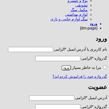
پوچ و کنسرو
تشویقی
مکمل سگ
لوازم بهداشتی
سگ لوازم جانبی و بازی
ورود
[dm-page]
ورود
نام کاربری یا آدرس ایمیل
*
الزامی
گذرواژه
*
الزامی
مرا به خاطر بسپار
ورود
گذرواژه خود را فراموش کرده اید؟
عضویت
آدرس ایمیل
*
الزامی
گذرواژه
*
الزامی