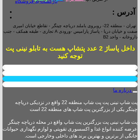
بازگشت به فروشگاه
آدرس :
تهران - منطقه 22- روبروی باملند دریاچه چیتگر - تقاطع خیابان امیری
صفت و خیابان دریا - پاساژ پارامیس -ورودی A تجاری -
طبقه همکف - جنب
داروخانه - واحد B2
داخل پاساژ 2 عدد پتشاپ هست به تابلو نینی پت
توجه کنید
درباره ما
پت شاپ نینی پت پت شاپ منطقه 22 واقع در نزدیکی دریاچه
چیتگر یکی از بزرگترین پت شاپ های منطقه 22 است
پت شاپ نینی پت بزرگترین پت شاپ واقع در محله دریاچه چیتگر
عرضه کننده انواع غذا و اکسسوری تقویتی و لوازم نگهداری حیوانات
خانگی از برترین و بهترین برند های داخلی وخارجی است.