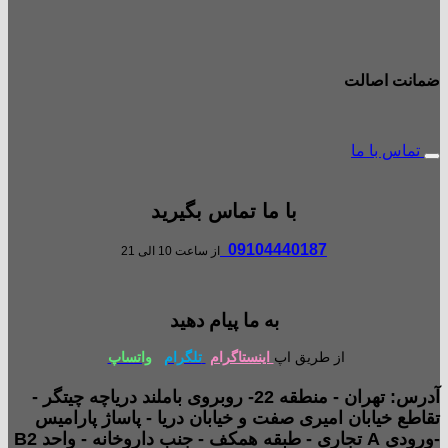
ضمانت اصالت
تماس با ما
با ما تماس بگیرید
09104440187
از ساعت 10 الی 21
به ما پیام دهید
از طریق اپ
اینستاگرام
تلگرام
واتساپ
آدرس: تهران - منطقه 22- روبروی باملند دریاچه چیتگر -
تقاطع خیابان امیری صفت و خیابان دریا - پاساژ پارامیس
-ورودی A تجاری - طبقه همکف - جنب داروخانه - واحد B2