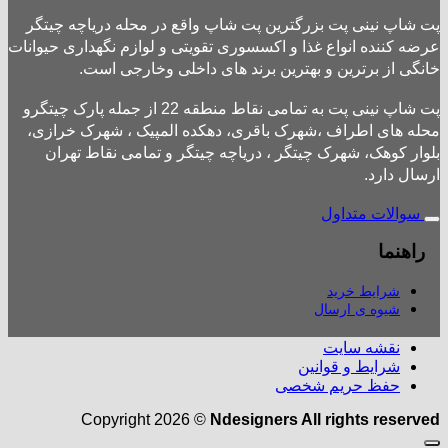
پت شاپ نینی پت بزرگترین پت شاپ واقع در محله دریاچه چیتگر
عرضه کننده انواع غذا و اکسسوری تقویتی و لوازم نگهداری حیوانات
خانگی از برترین و بهترین برند های داخلی وخارجی است.
پت شاپ نینی پت به تمامی نقاط منطقه 22 از جمله پارک چیتگرو
محله های اطراف ،شهرک باقری، دهکده المپیک ، شهرک خرازی،
بلوار کوهک، شهرک چیتگر ، دریاچه چیتگر و تمامی نقاط تهران
ارسال دارد.
سوالات متداول
راهنما
شرایط خرید
شیوه ی ارسال
نقشه سایت
شرایط و قوانین
حفظ حریم شخصی
Copyright 2026 ©
Ndesigners All rights reserved