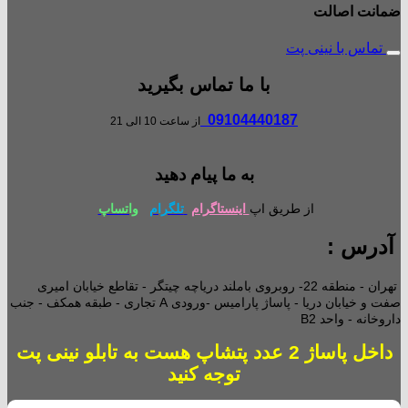
ضمانت اصالت
تماس با نینی پت
با ما تماس بگیرید
09104440187
از ساعت 10 الی 21
به ما پیام دهید
از طریق اپ
اینستاگرام
تلگرام
واتساپ
آدرس :
تهران - منطقه 22- روبروی باملند دریاچه چیتگر - تقاطع خیابان امیری
صفت و خیابان دریا - پاساژ پارامیس -ورودی A تجاری -
طبقه همکف - جنب
داروخانه - واحد B2
داخل پاساژ 2 عدد پتشاپ هست به تابلو نینی پت
توجه کنید