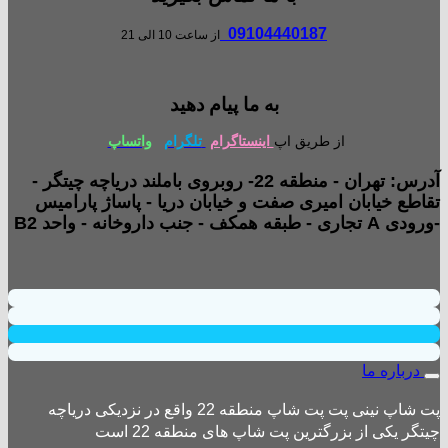
09104440187
از ساعت 10 الی 21
به ما پیام دهید
از طریق اپ
اینستاگرام
تلگرام
واتساپ
آدرس: تهران - منطقه 22- روبروی باملند دریاچه چیتگر -
تقاطع خیابان امیری صفت و خیابان دریا - پاساژ پارامیس
-ورودی A تجاری - طبقه همکف - جنب داروخانه - واحد B2
درباره ما
پت شاپ نینی پت پت شاپ منطقه 22 واقع در نزدیکی دریاچه
چیتگر یکی از بزرگترین پت شاپ های منطقه 22 است