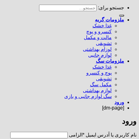
جستجو برای:
ملزومات گربه
غذا خشک
کنسرو و پوچ
مالت و مکمل
تشویقی
لوزام بهداشتی
لوازم جانبی
ملزومات سگ
غذا خشک
پوچ و کنسرو
تشویقی
مکمل سگ
لوازم بهداشتی
سگ لوازم جانبی و بازی
ورود
[dm-page]
ورود
نام کاربری یا آدرس ایمیل
*
الزامی