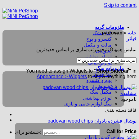
Skip to content
ملزومات گربه
خانه
»
padovan
غذا خشک
فیلتر
کنسرو و پوچ
مالت و مکمل
نمایش همه 8 نتیجه
مرتب‌سازی بر اساس جدیدترین
تشویقی
لوزام بهداشتی
لوازم جانبی
ملزومات سگ
You need to assign Widgets to
"Shop Sidebar"
in
غذا خشک
Appearance > Widgets
to show anything here
پوچ و کنسرو
تشویقی
مکمل سگ
مشاهده
لوازم بهداشتی
ناموجود
سگ لوازم جانبی و بازی
فاقد دسته بندی
پوشال فشرده پادوان padovan wood chips
Call for Price
جستجو برای: