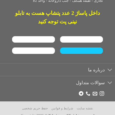
تجاری -
طبقه همکف - جنب داروخانه - واحد B2
داخل پاساژ 2 عدد پتشاپ هست به تابلو
نینی پت توجه کنید
درباره ما
سوالات متداول
نقشه سایت
شرایط و قوانین
حفظ حریم شخصی