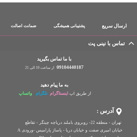
ارسال سریع
پشتیبانی همیشگی
ضمانت اصالت
تماس با نینی پت
با ما تماس بگیرید
09104440187
از ساعت 10 الی 21
به ما پیام دهید
از طریق اپ
اینستاگرام
تلگرام
واتساپ
آدرس :
تهران - منطقه 22- روبروی باملند دریاچه چیتگر - تقاطع
خیابان امیری صفت و خیابان دریا - پاساژ پارامیس -ورودی A