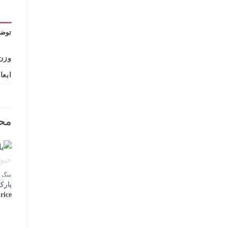
توضی
وزن
ابعا
مح
سگ لو
پارک فلزی
rice