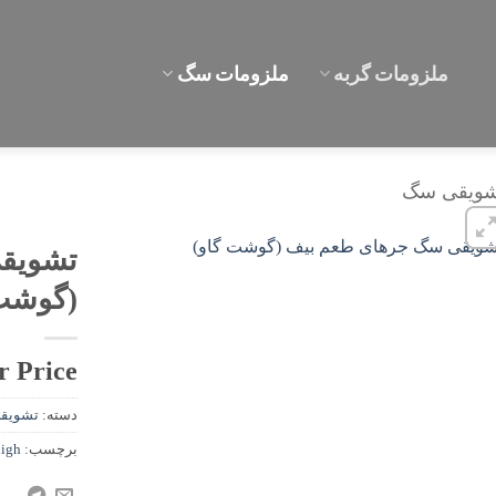
ملزومات گربه
ملزومات سگ
شویقی سگ
تشویق
(گوشت 
r Price
دسته:
تشویق
برچسب:
high