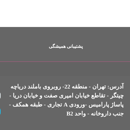
پشتیبانی همیشگی
آدرس: تهران - منطقه 22- روبروی باملند دریاچه
چیتگر - تقاطع خیابان امیری صفت و خیابان دریا -
پاساژ پارامیس -ورودی A تجاری - طبقه همکف -
جنب داروخانه - واحد B2