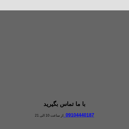
با ما تماس بگیرید
09104440187
از ساعت 10 الی 21