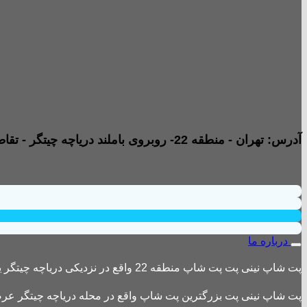
آدرس: تهران - منطقه 22- روبروی باملند دریاچه چیتگر - تقاطع خیابان امیری صفت و خیابان دریا - پاساژ پارامیس -ورودی A تجاری - طبقه همکف - جنب داروخانه - واحد B2
درباره ما
پت شاپ نینی پت پت شاپ منطقه 22 واقع در نزدیکی دریاچه چیتگر یکی از بزرگترین پت شاپ های منطقه 22 است
پت شاپ نینی پت بزرگترین پت شاپ واقع در محله دریاچه چیتگر عرضه 