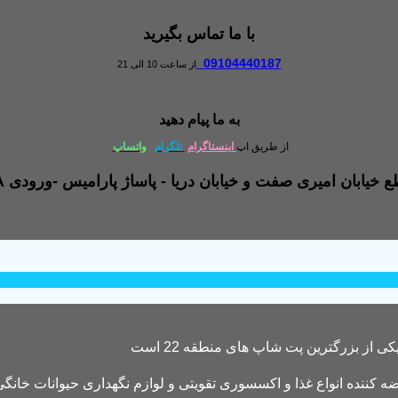
با ما تماس بگیرید
09104440187
از ساعت 10 الی 21
به ما پیام دهید
از طریق اپ
اینستاگرام
تلگرام
واتساپ
کننده انواع غذا و اکسسوری تقویتی و لوازم نگهداری حیوانات خانگی 