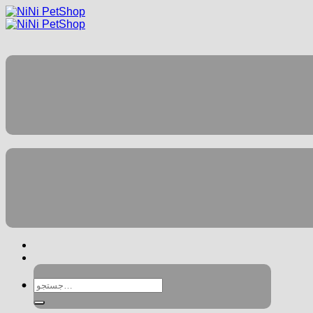
جستجو
برای: