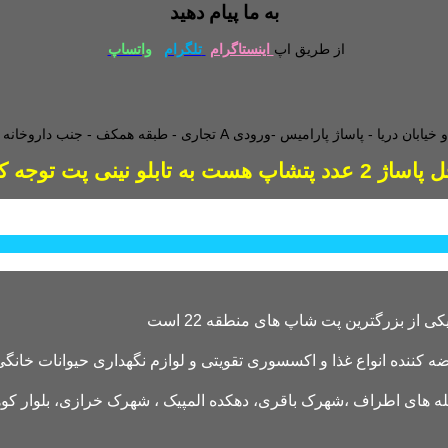
به ما پیام دهید
از طریق اپ
اینستاگرام
تلگرام
واتساپ
طبقه همکف - جنب داروخانه - و
دد پتشاپ هست به تابلو نینی پت توجه کنید
کننده انواع غذا و اکسسوری تقویتی و لوازم نگهداری حیوانات خانگی 