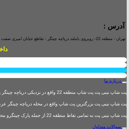
آدرس :
تهران - منطقه 22- روبروی باملند دریاچه چیتگر - تقاطع خیابان امیری صفت و خیابان دریا - پاساژ پارامیس -ورودی A تجاری -
داخل پاساژ 2 ع
درباره ما
پت شاپ نینی پت پت شاپ منطقه 22 واقع در نزدیکی دریاچه چیتگر یکی از بزرگترین پت شاپ های منطقه 22 است
پت شاپ نینی پت بزرگترین پت شاپ واقع در محله دریاچه چیتگر عرضه 
پت شاپ نینی پت به تمامی نقاط منطقه 22 از جمله پارک چیتگرو محله های اطراف ،شهرک باقری، دهکده المپیک ، شهرک خرازی، بلوار کوهک، شهرک چیتگر ، دریاچه چیتگر و تمامی نقاط تهران ارسال دارد.
سوالات متداول