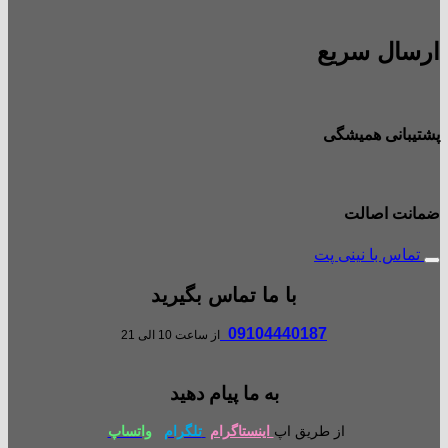
ارسال سریع
پشتیبانی همیشگی
ضمانت اصالت
تماس با نینی پت
با ما تماس بگیرید
09104440187
از ساعت 10 الی 21
به ما پیام دهید
از طریق اپ
اینستاگرام
تلگرام
واتساپ