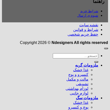
راهنما
شرایط خرید
شیوه ی ارسال
نقشه سایت
شرایط و قوانین
حفظ حریم شخصی
Copyright 2026 ©
Ndesigners All rights reserved
جستجو
برای:
ملزومات گربه
غذا خشک
کنسرو و پوچ
مالت و مکمل
تشویقی
لوزام بهداشتی
لوازم جانبی
ملزومات سگ
غذا خشک
پوچ و کنسرو