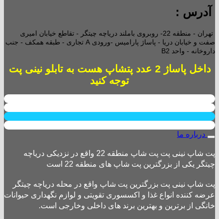
آدرس :
تهران - منطقه 22- روبروی باملند دریاچه چیتگر - تقاطع خیابان امیری
صفت و خیابان دریا - پاساژ پارامیس -ورودی A تجاری -
طبقه همکف - جنب
داروخانه - واحد B2
داخل پاساژ 2 عدد پتشاپ هست به تابلو نینی پت
توجه کنید
درباره ما
پت شاپ نینی پت پت شاپ منطقه 22 واقع در نزدیکی دریاچه
چیتگر یکی از بزرگترین پت شاپ های منطقه 22 است
پت شاپ نینی پت بزرگترین پت شاپ واقع در محله دریاچه چیتگر
عرضه کننده انواع غذا و اکسسوری تقویتی و لوازم نگهداری حیوانات
خانگی از برترین و بهترین برند های داخلی وخارجی است.