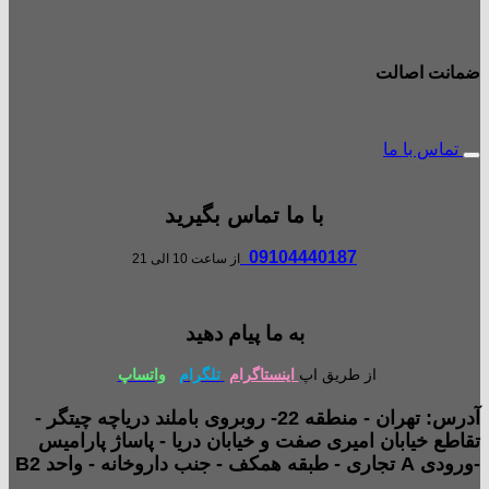
ضمانت اصالت
تماس با ما
با ما تماس بگیرید
09104440187
از ساعت 10 الی 21
به ما پیام دهید
از طریق اپ
اینستاگرام
تلگرام
واتساپ
آدرس: تهران - منطقه 22- روبروی باملند دریاچه چیتگر -
تقاطع خیابان امیری صفت و خیابان دریا - پاساژ پارامیس
-ورودی A تجاری - طبقه همکف - جنب داروخانه - واحد B2