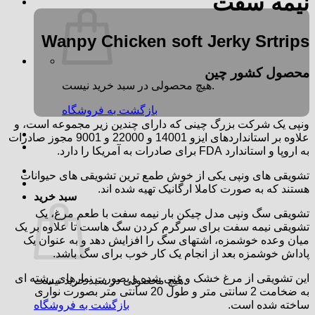
نیمه سفت
Wanpy Chicken soft Jerky Srtrips
محصول کشور چین
هیچ محصولی در سبد خرید نیست.
بازگشت به فروشگاه
ونپی یک شرکت بزرگ چینی که دارای چندین زیر مجموعه است، و
علاوه بر استانداردهای ایزو 14001 و 22000 و 9001 مجوز صادرات
به اروپا و استاندارد FDA برای صادرات به آمریکا را دارد.
تشویقی های ونپی یکی از خوش طمع ترین تشویقی های حیوانات
هستند که به صورت کاملا ارگانیک تهیه شده اند.
سبد خرید
تشویقی سگ ونپی مدل چیکن بار نیمه سفت با طعم مرغ، یک
تشویقی نیمه سفت برای سرگرم کردن سگ هاست تا علاوه بر یک
میان وعده خوشمزه، اشتهای سگ را افزایش دهد و به عنوان یک
پاداش خوشمزه بعد از انجام یک کار خوب برای سگ باشد.
این تشویقی از مرغ خشک و غنی شده و بصورت نوارهای رشته ای
هیچ محصولی در سبد خرید نیست.
به ضخامت 2 سانتی متر و طول 20 سانتی متر بصورت نواری
بازگشت به فروشگاه
ساخته شده است.