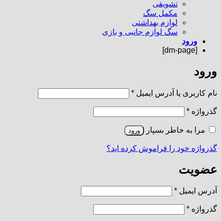
تشویقی
مکمل سگ
لوازم بهداشتی
سگ لوازم جانبی و بازی
ورود
[dm-page]
ورود
الزامی
نام کاربری یا آدرس ایمیل
*
الزامی
گذرواژه
*
مرا به خاطر بسپار
ورود
گذرواژه خود را فراموش کرده اید؟
عضویت
الزامی
آدرس ایمیل
*
الزامی
گذرواژه
*