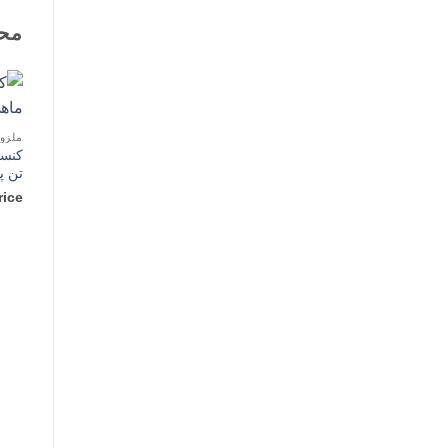
مح
ملزو
کنسر
تن پته 0
rice