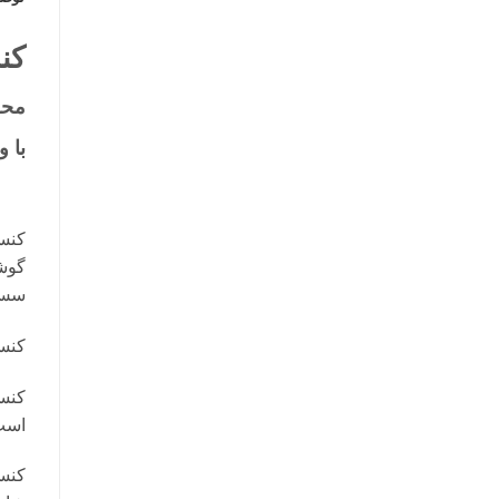
کنس
محص
با وزن 
سس 
کنسر
کنسر
است
کنس