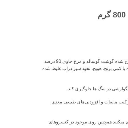
کنسرو سگ شایر با طعم گوشت و مرغ، در سس گوشت بصورت پته یا چرخ شده گوشت گوساله و مرغ حاوی 90 درصد
 جگر همراه با کمی برنج، هویج، نخود سبز درآب غلیظ شده
گوارشی در سگ ها جلوگیری کند.
ترکیب مایعات و افزودنی‌های طبیعی مغذی
 میکنند همچنین روی موجود در کنسروهای