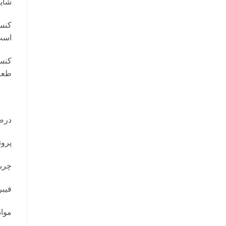
شای
کنسر
است
طعم 
درص
پروتئ
چربی
فیبر:
مواد