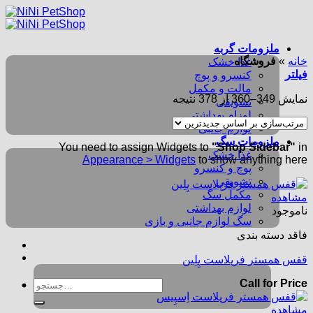
Skip
to
content
ملزومات گربه
خانه
»
فروشگاه
غذا خشک
فیلتر
کنسرو و پوچ
مالت و مکمل
مرتب‌سازی
نمایش 349–360 از 378 نتیجه
تشویقی
بر
لوزام بهداشتی
اساس
لوازم جانبی
جدیدترین
ملزومات سگ
You need to assign Widgets to
"Shop Sidebar"
in
غذا خشک
Appearance > Widgets
to show anything here
پوچ و کنسرو
تشویقی
مکمل سگ
مشاهده
لوازم بهداشتی
ناموجود
سگ لوازم جانبی و بازی
فاقد دسته بندی
قفس همستر فرپلاست پِلِین
Call for Price
جستجو
برای:
مشاهده