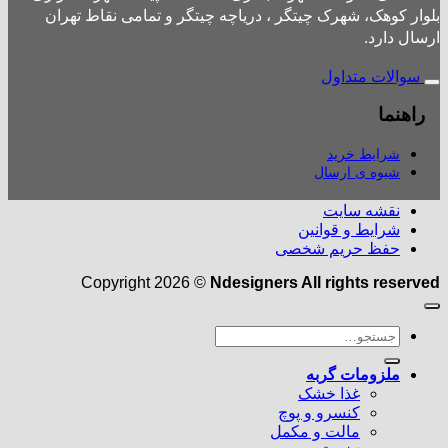
بلوار کوهک، شهرک چیتگر ، دریاچه چیتگر و تمامی نقاط تهران
ارسال دارد.
سوالات متداول
راهنما
شرایط خرید
شیوه ی ارسال
نقشه سایت
شرایط و قوانین
حفظ حریم شخصی
Copyright 2026 ©
Ndesigners All rights reserved
جستجو
برای:
ملزومات گربه
غذا خشک
کنسرو و پوچ
مالت و مکمل