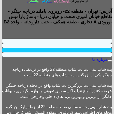
از طریق اپ
اینستاگرام
تلگرام
واتساپ
آدرس: تهران - منطقه 22- روبروی باملند دریاچه چیتگر -
تقاطع خیابان امیری صفت و خیابان دریا - پاساژ پارامیس
-ورودی A تجاری - طبقه همکف - جنب داروخانه - واحد B2
درباره ما
پت شاپ نینی پت پت شاپ منطقه 22 واقع در نزدیکی دریاچه
چیتگر یکی از بزرگترین پت شاپ های منطقه 22 است
پت شاپ نینی پت بزرگترین پت شاپ واقع در محله دریاچه چیتگر
عرضه کننده انواع غذا و اکسسوری تقویتی و لوازم نگهداری حیوانات
خانگی از برترین و بهترین برند های داخلی وخارجی است.
پت شاپ نینی پت به تمامی نقاط منطقه 22 از جمله پارک چیتگرو
محله های اطراف ،شهرک باقری، دهکده المپیک ، شهرک خرازی،