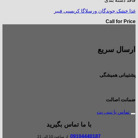
فاقد دسته بندی
غذا خشک جوندگان ورسلاگا کریسپی فیبر
Call for Price
ارسال سریع
پشتیبانی همیشگی
ضمانت اصالت
تماس با نینی پت
با ما تماس بگیرید
09104440187
از ساعت 10 الی 21