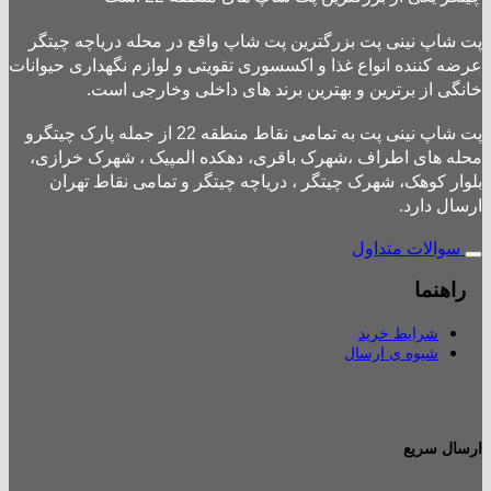
پت شاپ نینی پت بزرگترین پت شاپ واقع در محله دریاچه چیتگر
عرضه کننده انواع غذا و اکسسوری تقویتی و لوازم نگهداری حیوانات
خانگی از برترین و بهترین برند های داخلی وخارجی است.
پت شاپ نینی پت به تمامی نقاط منطقه 22 از جمله پارک چیتگرو
محله های اطراف ،شهرک باقری، دهکده المپیک ، شهرک خرازی،
بلوار کوهک، شهرک چیتگر ، دریاچه چیتگر و تمامی نقاط تهران
ارسال دارد.
سوالات متداول
راهنما
شرایط خرید
شیوه ی ارسال
ارسال سریع