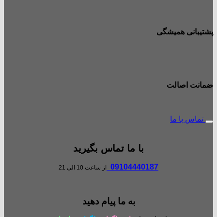
پشتیبانی همیشگی
ضمانت اصالت
تماس با ما
با ما تماس بگیرید
09104440187
از ساعت 10 الی 21
به ما پیام دهید