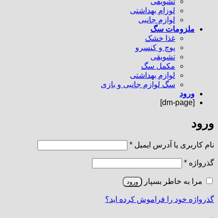
تشویقی
لوزام بهداشتی
لوازم جانبی
ملزومات سگ
غذا خشک
پوچ و کنسرو
تشویقی
مکمل سگ
لوازم بهداشتی
سگ لوازم جانبی و بازی
ورود
[dm-page]
ورود
الزامی
نام کاربری یا آدرس ایمیل
*
الزامی
گذرواژه
*
مرا به خاطر بسپار
ورود
گذرواژه خود را فراموش کرده اید؟