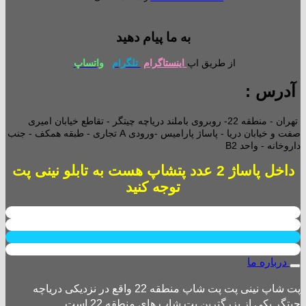
به ما پیام دهید
از طریق اپ
اینستاگرام
تلگرام
واتساپ
آدرس :
تهران - منطقه 22- روبروی باملند دریاچه چیتگر - تقاطع خیابان امیری
صفت و خیابان دریا - پاساژ پارامیس -ورودی A تجاری -
طبقه همکف - جنب
داروخانه - واحد B2
داخل پاساژ 2 عدد پتشاپ هست به تابلو نینی پت
توجه کنید
درباره ما
پت شاپ نینی پت پت شاپ منطقه 22 واقع در نزدیکی دریاچه
چیتگر یکی از بزرگترین پت شاپ های منطقه 22 است