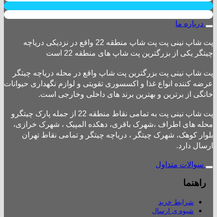
درباره ما
پت شاپ نینی پت پت شاپ منطقه 22 واقع در نزدیکی دریاچه
چیتگر یکی از بزرگترین پت شاپ های منطقه 22 است
پت شاپ نینی پت بزرگترین پت شاپ واقع در محله دریاچه چیتگر
عرضه کننده انواع غذا و اکسسوری تقویتی و لوازم نگهداری حیوانات
خانگی از برترین و بهترین برند های داخلی وخارجی است.
پت شاپ نینی پت به تمامی نقاط منطقه 22 از جمله پارک چیتگرو
محله های اطراف ،شهرک باقری، دهکده المپیک ، شهرک خرازی،
بلوار کوهک، شهرک چیتگر ، دریاچه چیتگر و تمامی نقاط تهران
ارسال دارد.
سوالات متداول
راهنما
شرایط خرید
شیوه ی ارسال