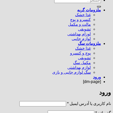
برای:
ملزومات گربه
غذا خشک
کنسرو و پوچ
مالت و مکمل
تشویقی
لوزام بهداشتی
لوازم جانبی
ملزومات سگ
غذا خشک
پوچ و کنسرو
تشویقی
مکمل سگ
لوازم بهداشتی
سگ لوازم جانبی و بازی
ورود
[dm-page]
ورود
الزامی
نام کاربری یا آدرس ایمیل
*
الزامی
گذرواژه
*