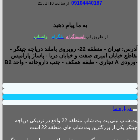
09104440187
از ساعت 10 الی 21
به ما پیام دهید
از طریق اپ
اینستاگرام
تلگرام
واتساپ
آدرس: تهران - منطقه 22- روبروی باملند دریاچه چیتگر -
تقاطع خیابان امیری صفت و خیابان دریا - پاساژ پارامیس
-ورودی A تجاری - طبقه همکف - جنب داروخانه - واحد B2
درباره ما
پت شاپ نینی پت پت شاپ منطقه 22 واقع در نزدیکی دریاچه
چیتگر یکی از بزرگترین پت شاپ های منطقه 22 است