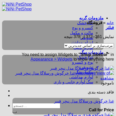
Skip
to
content
ملزومات گربه
خانه
»
فروشگاه
غذا خشک
فیلتر
کنسرو و پوچ
مالت و مکمل
مرتب‌سازی
نمایش 361–372 از 378 نتیجه
تشویقی
بر
لوزام بهداشتی
اساس
لوازم جانبی
جدیدترین
ملزومات سگ
You need to assign Widgets to
"Shop Sidebar"
in
غذا خشک
Appearance > Widgets
to show anything here
پوچ و کنسرو
تشویقی
مکمل سگ
لوازم بهداشتی
مشاهده
سگ لوازم جانبی و بازی
ناموجود
فاقد دسته بندی
غذا خرگوش ورسلاگا مدل نیچر فیبر
جستجو
Call for Price
برای: