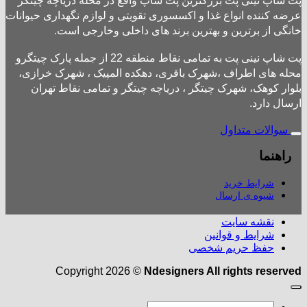
پت شاپ نینی پت بزرگترین پت شاپ واقع در محله دریاچه چیتگر
عرضه کننده انواع غذا و اکسسوری تقویتی و لوازم نگهداری حیوانات
خانگی از برترین و بهترین برند های داخلی وخارجی است.
پت شاپ نینی پت به تمامی نقاط منطقه 22 از جمله پارک چیتگرو
محله های اطراف ،شهرک باقری، دهکده المپیک ، شهرک خرازی،
بلوار کوهک، شهرک چیتگر ، دریاچه چیتگر و تمامی نقاط تهران
ارسال دارد.
سوالات متداول
راهنما
شرایط خرید
شیوه ی ارسال
نقشه سایت
شرایط و قوانین
حفظ حریم شخصی
Copyright 2026 ©
Ndesigners All rights reserved
جستجو