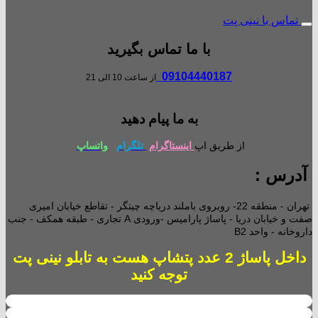
تماس با نینی پت
با ما تماس بگیرید
09104440187
از ساعت 10 الی 21
به ما پیام دهید
از طریق اپ
اینستاگرام
تلگرام
واتساپ
آدرس :
تهران - منطقه 22- روبروی باملند دریاچه چیتگر - تقاطع خیابان امیری
صفت و خیابان دریا - پاساژ پارامیس -ورودی A تجاری -
طبقه همکف - جنب
داروخانه - واحد B2
داخل پاساژ 2 عدد پتشاپ هست به تابلو نینی پت
توجه کنید