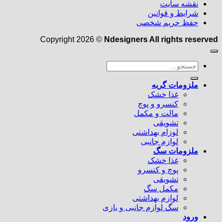
نقشه سایت
شرایط و قوانین
حفظ حریم شخصی
Copyright 2026 ©
Ndesigners All rights reserved
جستجو
برای:
ملزومات گربه
غذا خشک
کنسرو و پوچ
مالت و مکمل
تشویقی
لوزام بهداشتی
لوازم جانبی
ملزومات سگ
غذا خشک
پوچ و کنسرو
تشویقی
مکمل سگ
لوازم بهداشتی
سگ لوازم جانبی و بازی
ورود