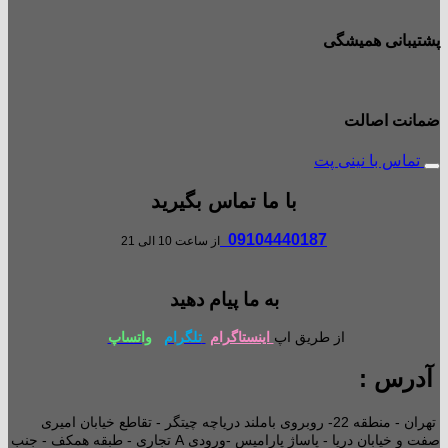
پشتیبانی همیشگی
ضمانت اصالت
تماس با نینی پت
با ما تماس بگیرید
09104440187
از ساعت 10 الی 21
به ما پیام دهید
از طریق اپ
اینستاگرام
تلگرام
واتساپ
آدرس :
تهران - منطقه 22- روبروی باملند دریاچه چیتگر - تقاطع خیابان امیری
صفت و خیابان دریا - پاساژ پارامیس -ورودی A تجاری -
طبقه همکف - جنب