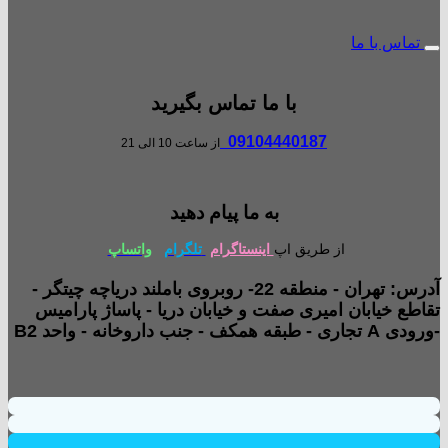
تماس با ما
با ما تماس بگیرید
09104440187
از ساعت 10 الی 21
به ما پیام دهید
از طریق اپ
اینستاگرام
تلگرام
واتساپ
آدرس: تهران - منطقه 22- روبروی باملند دریاچه چیتگر -
تقاطع خیابان امیری صفت و خیابان دریا - پاساژ پارامیس
-ورودی A تجاری - طبقه همکف - جنب داروخانه - واحد B2