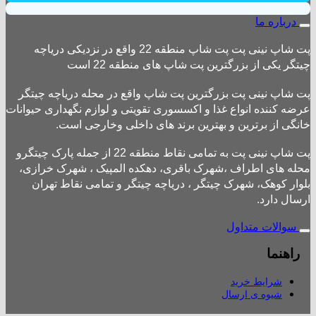
درباره ما
پت شاپ نینی پت پت شاپ منطقه 22 واقع در نزدیکی دریاچه
چیتگر یکی از بزرگترین پت شاپ های منطقه 22 است
پت شاپ نینی پت بزرگترین پت شاپ واقع در محله دریاچه چیتگر
عرضه کننده انواع غذا و اکسسوری تقویتی و لوازم نگهداری حیوانات
خانگی از برترین و بهترین برند های داخلی وخارجی است.
پت شاپ نینی پت به تمامی نقاط منطقه 22 از جمله پارک چیتگرو
محله های اطراف ،شهرک باقری، دهکده المپیک ، شهرک خرازی،
بلوار کوهک، شهرک چیتگر ، دریاچه چیتگر و تمامی نقاط تهران
ارسال دارد.
سوالات متداول
راهنما
شرایط خرید
شیوه ی ارسال