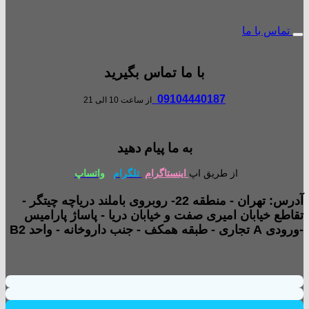
تماس با ما
با ما تماس بگیرید
09104440187
از ساعت 10 الی 21
به ما پیام دهید
از طریق اپ
اینستاگرام
تلگرام
واتساپ
آدرس: تهران - منطقه 22- روبروی باملند دریاچه چیتگر -
تقاطع خیابان امیری صفت و خیابان دریا - پاساژ پارامیس
-ورودی A تجاری - طبقه همکف - جنب داروخانه - واحد B2