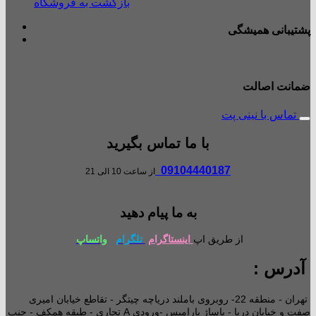
بازگشت به فروشگاه
پشتیبانی همیشگی
ضمانت اصالت
تماس با نینی پت
با ما تماس بگیرید
09104440187
از ساعت 10 الی 21
به ما پیام دهید
از طریق اپ
اینستاگرام
تلگرام
واتساپ
آدرس :
تهران - منطقه 22- روبروی باملند دریاچه چیتگر - تقاطع خیابان امیری
صفت و خیابان دریا - پاساژ پارامیس -ورودی A تجاری -
طبقه همکف - جنب