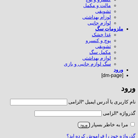
مالت و مکمل
تشویقی
لوزام بهداشتی
لوازم جانبی
ملزومات سگ
غذا خشک
پوچ و کنسرو
تشویقی
مکمل سگ
لوازم بهداشتی
سگ لوازم جانبی و بازی
ورود
[dm-page]
ورود
نام کاربری یا آدرس ایمیل
*
الزامی
گذرواژه
*
الزامی
مرا به خاطر بسپار
ورود
گذرواژه خود را فراموش کرده اید؟