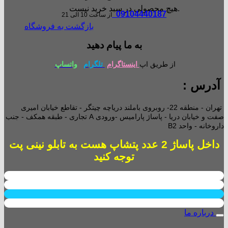
هیچ محصولی در سبد خرید نیست.
09104440187
از ساعت 10 الی 21
بازگشت به فروشگاه
به ما پیام دهید
از طریق اپ
اینستاگرام
تلگرام
واتساپ
آدرس :
تهران - منطقه 22- روبروی باملند دریاچه چیتگر - تقاطع خیابان امیری
صفت و خیابان دریا - پاساژ پارامیس -ورودی A تجاری -
طبقه همکف - جنب
داروخانه - واحد B2
داخل پاساژ 2 عدد پتشاپ هست به تابلو نینی پت
توجه کنید
درباره ما