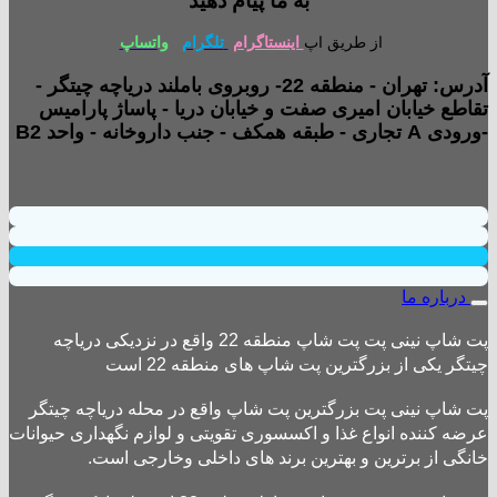
به ما پیام دهید
از طریق اپ
اینستاگرام
تلگرام
واتساپ
آدرس: تهران - منطقه 22- روبروی باملند دریاچه چیتگر -
تقاطع خیابان امیری صفت و خیابان دریا - پاساژ پارامیس
-ورودی A تجاری - طبقه همکف - جنب داروخانه - واحد B2
درباره ما
پت شاپ نینی پت پت شاپ منطقه 22 واقع در نزدیکی دریاچه
چیتگر یکی از بزرگترین پت شاپ های منطقه 22 است
پت شاپ نینی پت بزرگترین پت شاپ واقع در محله دریاچه چیتگر
عرضه کننده انواع غذا و اکسسوری تقویتی و لوازم نگهداری حیوانات
خانگی از برترین و بهترین برند های داخلی وخارجی است.