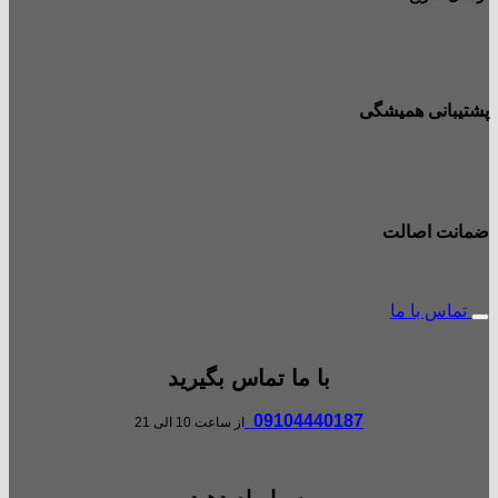
پشتیبانی همیشگی
ضمانت اصالت
تماس با ما
با ما تماس بگیرید
09104440187
از ساعت 10 الی 21