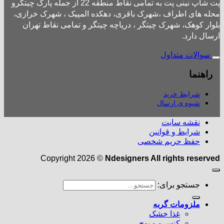
پت شاپ نینی پت به تمامی نقاط منطقه 22 از جمله پارک چیتگرو
محله های اطراف ،شهرک باقری، دهکده المپیک ، شهرک خرازی،
بلوار کوهک، شهرک چیتگر ، دریاچه چیتگر و تمامی نقاط تهران
ارسال دارد.
سوالات متداول
راهنما
شرایط خرید
شیوه ی ارسال
نقشه سایت
شرایط و قوانین
حفظ حریم شخصی
Copyright 2026 ©
Ndesigners All rights reserved
جستجو برای:
ملزومات گربه
غذا خشک
کنسرو و پوچ