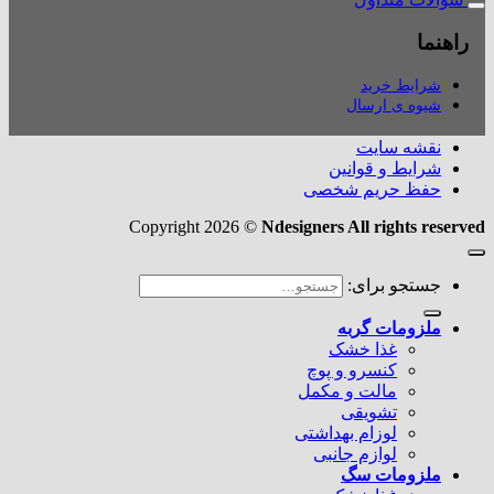
راهنما
شرایط خرید
شیوه ی ارسال
نقشه سایت
شرایط و قوانین
حفظ حریم شخصی
Copyright 2026 ©
Ndesigners All rights reserved
جستجو برای:
ملزومات گربه
غذا خشک
کنسرو و پوچ
مالت و مکمل
تشویقی
لوزام بهداشتی
لوازم جانبی
ملزومات سگ