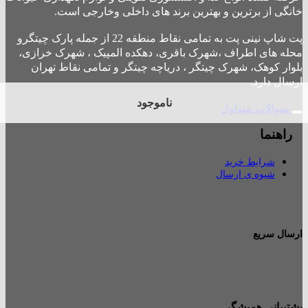
خانگی از برترین و بهترین برند های داخلی وخارجی است.
پت شاپ نینی پت به تمامی نقاط منطقه 22 از جمله پارک چیتگرو
محله های اطراف ،شهرک باقری، دهکده المپیک ، شهرک خرازی،
بلوار کوهک، شهرک چیتگر ، دریاچه چیتگر و تمامی نقاط تهران
ارسال دارد.
ناموجود
سوالات متداول
راهنما
شرایط خرید
شیوه ی ارسال
ارسال سریع
پشتیبانی همیشگی