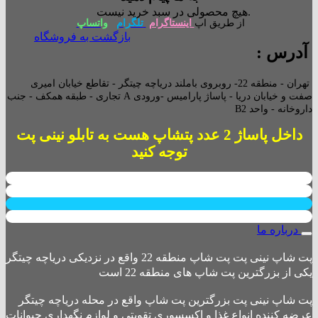
هیچ محصولی در سبد خرید نیست.
از طریق اپ
اینستاگرام
تلگرام
واتساپ
بازگشت به فروشگاه
آدرس :
تهران - منطقه 22- روبروی باملند دریاچه چیتگر - تقاطع خیابان امیری
صفت و خیابان دریا - پاساژ پارامیس -ورودی A تجاری -
طبقه همکف - جنب
داروخانه - واحد B2
داخل پاساژ 2 عدد پتشاپ هست به تابلو نینی پت
توجه کنید
درباره ما
پت شاپ نینی پت پت شاپ منطقه 22 واقع در نزدیکی دریاچه چیتگر
یکی از بزرگترین پت شاپ های منطقه 22 است
پت شاپ نینی پت بزرگترین پت شاپ واقع در محله دریاچه چیتگر
عرضه کننده انواع غذا و اکسسوری تقویتی و لوازم نگهداری حیوانات