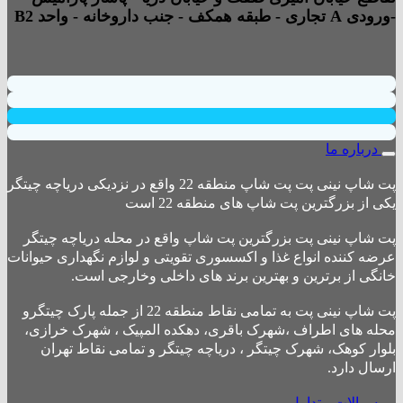
-ورودی A تجاری - طبقه همکف - جنب داروخانه - واحد B2
درباره ما
پت شاپ نینی پت پت شاپ منطقه 22 واقع در نزدیکی دریاچه چیتگر
یکی از بزرگترین پت شاپ های منطقه 22 است
پت شاپ نینی پت بزرگترین پت شاپ واقع در محله دریاچه چیتگر
عرضه کننده انواع غذا و اکسسوری تقویتی و لوازم نگهداری حیوانات
خانگی از برترین و بهترین برند های داخلی وخارجی است.
پت شاپ نینی پت به تمامی نقاط منطقه 22 از جمله پارک چیتگرو
محله های اطراف ،شهرک باقری، دهکده المپیک ، شهرک خرازی،
بلوار کوهک، شهرک چیتگر ، دریاچه چیتگر و تمامی نقاط تهران
ارسال دارد.
سوالات متداول