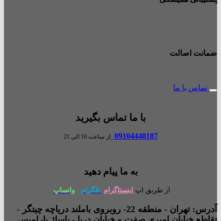
ضمانت اصالت
تماس با ما
با ما تماس بگیرید
09104440187
از ساعت 10 الی 21
به ما پیام دهید
از طریق اپ
اینستاگرام
تلگرام
واتساپ
آدرس: تهران - منطقه 22- روبروی باملند دریاچه چیتگر -
تقاطع خیابان امیری صفت و خیابان دریا - پاساژ پارامیس