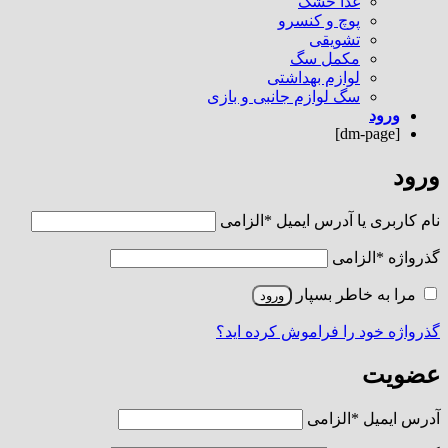
غذا خشک
پوچ و کنسرو
تشویقی
مکمل سگ
لوازم بهداشتی
سگ لوازم جانبی و بازی
ورود
[dm-page]
ورود
نام کاربری یا آدرس ایمیل
*
الزامی
گذرواژه
*
الزامی
مرا به خاطر بسپار
ورود
گذرواژه خود را فراموش کرده اید؟
عضویت
آدرس ایمیل
*
الزامی