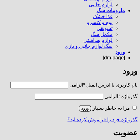
لوازم جانبی
ملزومات سگ
غذا خشک
پوچ و کنسرو
تشویقی
مکمل سگ
لوازم بهداشتی
سگ لوازم جانبی و بازی
ورود
[dm-page]
ورود
نام کاربری یا آدرس ایمیل
*
الزامی
گذرواژه
*
الزامی
مرا به خاطر بسپار
ورود
گذرواژه خود را فراموش کرده اید؟
عضویت