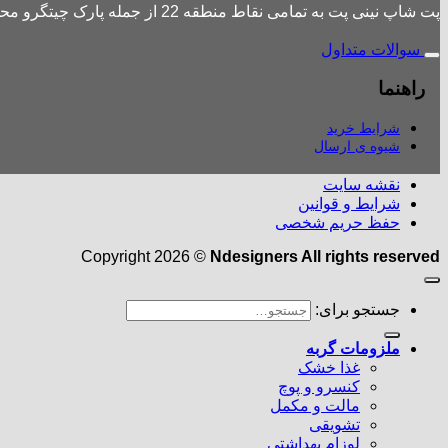
پت شاپ نینی پت به تمامی نقاط منطقه 22 از جمله پارک چیتگرو محله های اطراف ،شهرک باقری، دهکده المپیک ، شهرک خرازی، بلوار کوهک، شهرک چیتگر ، دریاچه چیتگر و تمامی نقاط تهران ارسال دارد.
سوالات متداول
راهنما
شرایط خرید
شیوه ی ارسال
نقشه سایت
شرایط و قوانین
حفظ حریم شخصی
Copyright 2026 ©
Ndesigners All rights reserved
جستجو برای:
ملزومات گربه
غذا خشک
کنسرو و پوچ
مالت و مکمل
تشویقی
لوزام بهداشتی