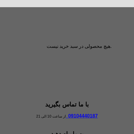
هیچ محصولی در سبد خرید نیست.
با ما تماس بگیرید
09104440187
از ساعت 10 الی 21
به ما پیام دهید