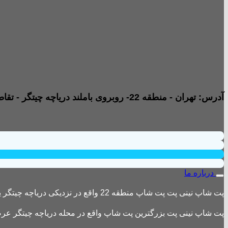
آدرس: تهران - منطقه 22- روبروی باملند دریاچه چیتگر - تقاطع خیابان امیری صفت و خیابان دریا - پاساژ پارامیس -ورودی A تجاری - طبقه همکف - جنب داروخانه - واحد B2
درباره ما
پت شاپ نینی پت پت شاپ منطقه 22 واقع در نزدیکی دریاچه چیتگر یکی از بزرگترین پت شاپ های منطقه 22 است
پت شاپ نینی پت بزرگترین پت شاپ واقع در محله دریاچه چیتگر عرضه 