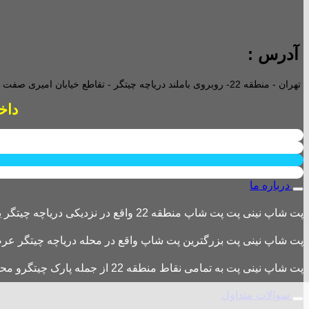
آدرس :
تهران - منطقه 22- روبروی باملند دریاچه چیتگر - تقاطع خیابان امیری صفت و خیابان دریا - پاساژ پارامیس -ورودی A تجاری -
داخل پاساژ 2 ع
درباره ما
پت شاپ نینی پت پت شاپ منطقه 22 واقع در نزدیکی دریاچه چیتگر یکی از بزرگترین پت شاپ های منطقه 22 است
پت شاپ نینی پت بزرگترین پت شاپ واقع در محله دریاچه چیتگر عرضه 
پت شاپ نینی پت به تمامی نقاط منطقه 22 از جمله پارک چیتگرو محله های اطراف ،شهرک باقری، دهکده المپیک ، شهرک خرازی، بلوار کوهک، شهرک چیتگر ، دریاچه چیتگر و تمامی نقاط تهران ارسال دارد.
سوالات متداول