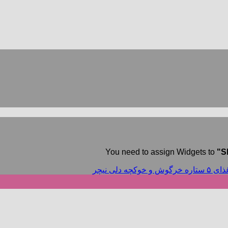
You need to assign Widgets to
"S