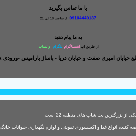
با ما تماس بگیرید
09104440187
از ساعت 10 الی 21
به ما پیام دهید
از طریق اپ
اینستاگرام
تلگرام
واتساپ
کننده انواع غذا و اکسسوری تقویتی و لوازم نگهداری حیوانات خانگی 