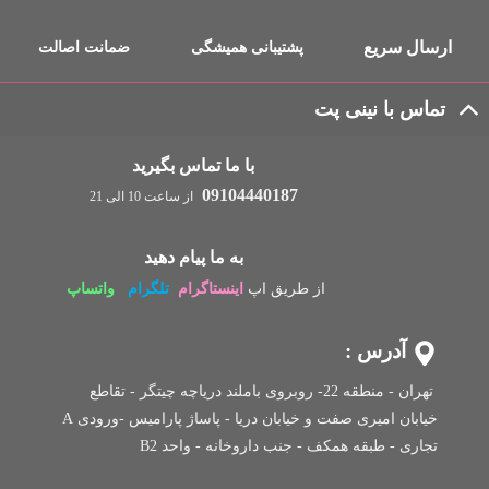
ارسال سریع
پشتیبانی همیشگی
ضمانت اصالت
تماس با نینی پت
با ما تماس بگیرید
09104440187
از ساعت 10 الی 21
به ما پیام دهید
از طریق اپ
اینستاگرام
تلگرام
واتساپ
آدرس :
تهران - منطقه 22- روبروی باملند دریاچه چیتگر - تقاطع
خیابان امیری صفت و خیابان دریا - پاساژ پارامیس -ورودی A
تجاری -
طبقه همکف - جنب داروخانه - واحد B2