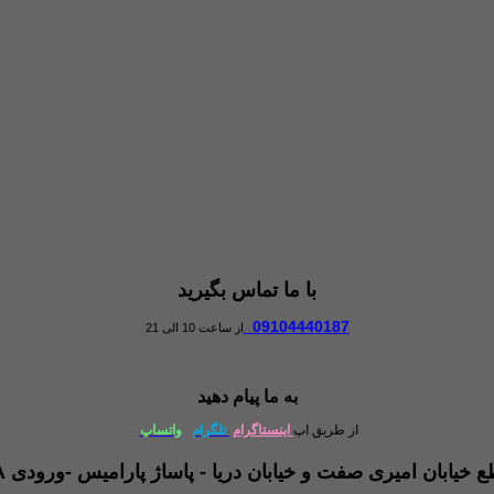
با ما تماس بگیرید
09104440187
از ساعت 10 الی 21
به ما پیام دهید
از طریق اپ
اینستاگرام
تلگرام
واتساپ