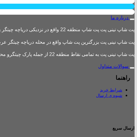
درباره ما
پت شاپ نینی پت پت شاپ منطقه 22 واقع در نزدیکی دریاچه چیتگر یکی از بزرگترین پت شاپ های منطقه 22 است
پت شاپ نینی پت بزرگترین پت شاپ واقع در محله دریاچه چیتگر عرضه 
پت شاپ نینی پت به تمامی نقاط منطقه 22 از جمله پارک چیتگرو محله های اطراف ،شهرک باقری، دهکده المپیک ، شهرک خرازی، بلوار کوهک، شهرک چیتگر ، دریاچه چیتگر و تمامی نقاط تهران ارسال دارد.
سوالات متداول
راهنما
شرایط خرید
شیوه ی ارسال
ارسال سریع