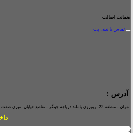
ضمانت اصالت
تماس با نینی پت
آدرس :
تهران - منطقه 22- روبروی باملند دریاچه چیتگر - تقاطع خیابان امیری صفت و خیابان دریا - پاساژ پارامیس -ورودی A تجاری -
داخل پاساژ 2 ع