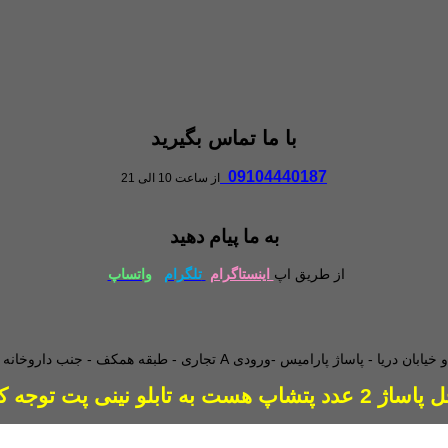
با ما تماس بگیرید
09104440187
از ساعت 10 الی 21
به ما پیام دهید
از طریق اپ
اینستاگرام
تلگرام
واتساپ
طبقه همکف - جنب داروخانه - و
دد پتشاپ هست به تابلو نینی پت توجه کنید