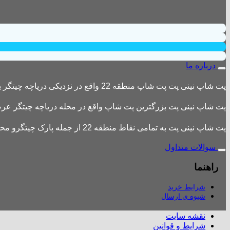
درباره ما
پت شاپ نینی پت پت شاپ منطقه 22 واقع در نزدیکی دریاچه چیتگر یکی از بزرگترین پت شاپ های منطقه 22 است
پت شاپ نینی پت بزرگترین پت شاپ واقع در محله دریاچه چیتگر عرضه 
پت شاپ نینی پت به تمامی نقاط منطقه 22 از جمله پارک چیتگرو محله های اطراف ،شهرک باقری، دهکده المپیک ، شهرک خرازی، بلوار کوهک، شهرک چیتگر ، دریاچه چیتگر و تمامی نقاط تهران ارسال دارد.
سوالات متداول
راهنما
شرایط خرید
شیوه ی ارسال
نقشه سایت
شرایط و قوانین