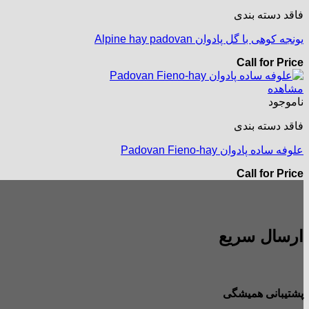
فاقد دسته بندی
یونجه کوهی با گل پادوان Alpine hay padovan
Call for Price
مشاهده
ناموجود
فاقد دسته بندی
علوفه ساده پادوان Padovan Fieno-hay
Call for Price
ارسال سریع
پشتیبانی همیشگی