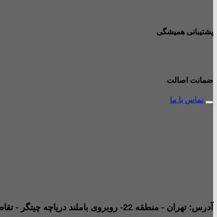
پشتیبانی همیشگی
ضمانت اصالت
تماس با ما
آدرس: تهران - منطقه 22- روبروی باملند دریاچه چیتگر - تقاطع خیابان امیری صفت و خیابان دریا - پاساژ پارامیس -ورودی A تجاری - طبقه همکف - جنب داروخانه - واحد B2