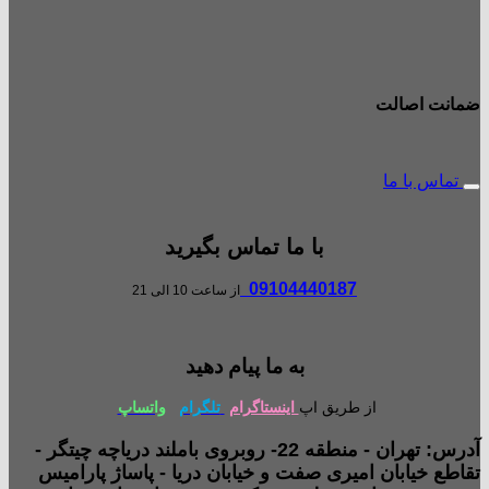
ضمانت اصالت
تماس با ما
با ما تماس بگیرید
09104440187
از ساعت 10 الی 21
به ما پیام دهید
از طریق اپ
اینستاگرام
تلگرام
واتساپ
آدرس: تهران - منطقه 22- روبروی باملند دریاچه چیتگر -
تقاطع خیابان امیری صفت و خیابان دریا - پاساژ پارامیس