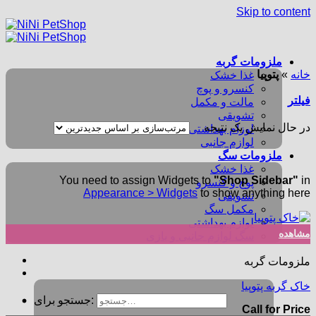
Skip to content
ملزومات گربه
خانه
»
پتوپیا
غذا خشک
کنسرو و پوچ
فیلتر
مالت و مکمل
تشویقی
در حال نمایش یک نتیجه
لوزام بهداشتی
لوازم جانبی
ملزومات سگ
غذا خشک
You need to assign Widgets to
"Shop Sidebar"
in
پوچ و کنسرو
Appearance > Widgets
to show anything here
تشویقی
مکمل سگ
لوازم بهداشتی
مشاهده
سگ لوازم جانبی و بازی
ملزومات گربه
خاک گربه پتوپیا
جستجو برای:
Call for Price