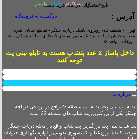
از طریق اپ
اینستاگرام
تلگرام
واتساپ
هیچ محصولی در سبد خرید نیست.
آدرس :
بازگشت به فروشگاه
تهران - منطقه 22- روبروی باملند دریاچه چیتگر - تقاطع خیابان امیری
صفت و خیابان دریا - پاساژ پارامیس -ورودی A تجاری -
طبقه همکف - جنب
داروخانه - واحد B2
داخل پاساژ 2 عدد پتشاپ هست به تابلو نینی پت
توجه کنید
درباره ما
پت شاپ نینی پت پت شاپ منطقه 22 واقع در نزدیکی دریاچه
چیتگر یکی از بزرگترین پت شاپ های منطقه 22 است
پت شاپ نینی پت بزرگترین پت شاپ واقع در محله دریاچه چیتگر
عرضه کننده انواع غذا و اکسسوری تقویتی و لوازم نگهداری حیوانات