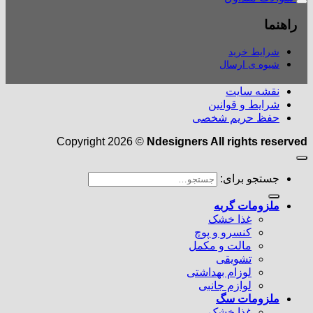
راهنما
شرایط خرید
شیوه ی ارسال
نقشه سایت
شرایط و قوانین
حفظ حریم شخصی
Copyright 2026 ©
Ndesigners All rights reserved
جستجو برای:
ملزومات گربه
غذا خشک
کنسرو و پوچ
مالت و مکمل
تشویقی
لوزام بهداشتی
لوازم جانبی
ملزومات سگ
غذا خشک