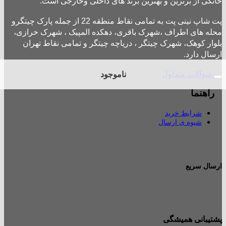
خانگی از برترین و بهترین برند های داخلی وخارجی است.
پت شاپ نینی پت به تمامی نقاط منطقه 22 از جمله پارک چیتگرو
محله های اطراف ،شهرک باقری، دهکده المپیک ، شهرک خرازی،
بلوار کوهک، شهرک چیتگر ، دریاچه چیتگر و تمامی نقاط تهران
ارسال دارد.
سوالات متداول
ناموجود
راهنما
شرایط خرید
شیوه ی ارسال
ارسال سریع
پشتیبانی همیشگی