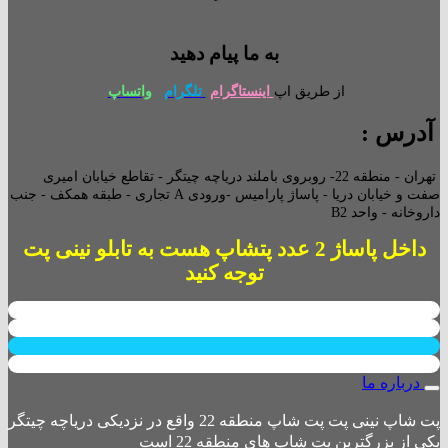
به ما پیام دهید
از طریق اپ
اینستاگرام
تلگرام
واتساپ
آدرس :
تهران - منطقه 22- روبروی باملند دریاچه چیتگر - تقاطع خیابان امیری
صفت و خیابان دریا - پاساژ پارامیس -ورودی A تجاری -
طبقه همکف - جنب
داروخانه - واحد B2
داخل پاساژ 2 عدد پتشاپ هست به تابلو نینی پت
توجه کنید
درباره ما
پت شاپ نینی پت پت شاپ منطقه 22 واقع در نزدیکی دریاچه چیتگر
یکی از بزرگترین پت شاپ های منطقه 22 است