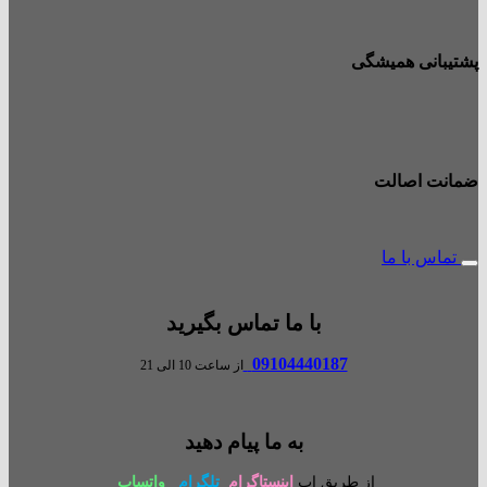
پشتیبانی همیشگی
ضمانت اصالت
تماس با ما
با ما تماس بگیرید
09104440187
از ساعت 10 الی 21
به ما پیام دهید
از طریق اپ
اینستاگرام
تلگرام
واتساپ