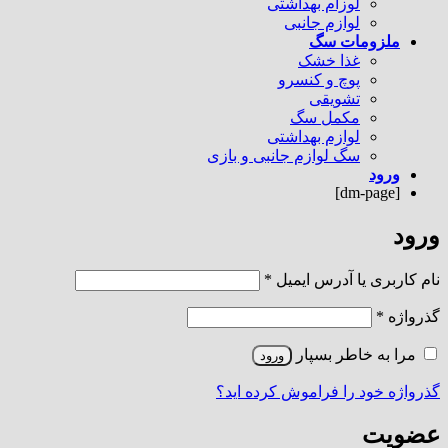
لوزام بهداشتی
لوازم جانبی
ملزومات سگ
غذا خشک
پوچ و کنسرو
تشویقی
مکمل سگ
لوازم بهداشتی
سگ لوازم جانبی و بازی
ورود
[dm-page]
ورود
الزامی
نام کاربری یا آدرس ایمیل
*
الزامی
گذرواژه
*
مرا به خاطر بسپار
ورود
گذرواژه خود را فراموش کرده اید؟
عضویت