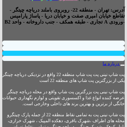
آدرس: تهران - منطقه 22- روبروی باملند دریاچه چیتگر -
تقاطع خیابان امیری صفت و خیابان دریا - پاساژ پارامیس
-ورودی A تجاری - طبقه همکف - جنب داروخانه - واحد B2
درباره ما
پت شاپ نینی پت پت شاپ منطقه 22 واقع در نزدیکی دریاچه چیتگر
یکی از بزرگترین پت شاپ های منطقه 22 است
پت شاپ نینی پت بزرگترین پت شاپ واقع در محله دریاچه چیتگر
عرضه کننده انواع غذا و اکسسوری تقویتی و لوازم نگهداری حیوانات
خانگی از برترین و بهترین برند های داخلی وخارجی است.
پت شاپ نینی پت به تمامی نقاط منطقه 22 از جمله پارک چیتگرو
محله های اطراف ،شهرک باقری، دهکده المپیک ، شهرک خرازی،
بلوار کوهک، شهرک چیتگر ، دریاچه چیتگر و تمامی نقاط تهران