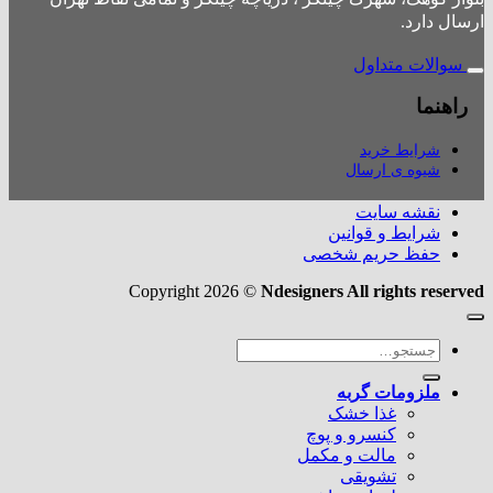
ارسال دارد.
سوالات متداول
راهنما
شرایط خرید
شیوه ی ارسال
نقشه سایت
شرایط و قوانین
حفظ حریم شخصی
Copyright 2026 ©
Ndesigners All rights reserved
جستجو
برای:
ملزومات گربه
غذا خشک
کنسرو و پوچ
مالت و مکمل
تشویقی