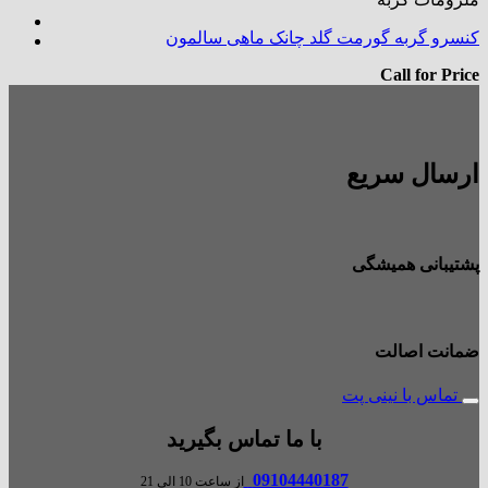
کنسرو گربه گورمت گلد چانک ماهی سالمون
Call for Price
ارسال سریع
پشتیبانی همیشگی
ضمانت اصالت
تماس با نینی پت
با ما تماس بگیرید
09104440187
از ساعت 10 الی 21