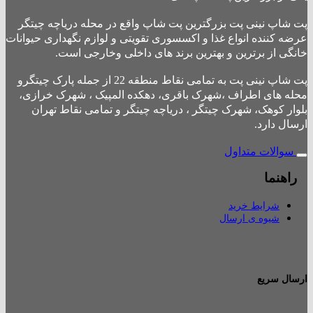
پت شاپ نینی پت بزرگترین پت شاپ واقع در محله دریاچه چیتگر
عرضه کننده انواع غذا و اکسسوری تقویتی و لوازم نگهداری حیوانات
خانگی از برترین و بهترین برند های داخلی وخارجی است.
پت شاپ نینی پت به تمامی نقاط منطقه 22 از جمله پارک چیتگرو
محله های اطراف ،شهرک باقری، دهکده المپیک ، شهرک خرازی،
بلوار کوهک، شهرک چیتگر ، دریاچه چیتگر و تمامی نقاط تهران
ارسال دارد.
سوالات متداول
راهنما
شرایط خرید
شیوه ی ارسال
ارسال سریع