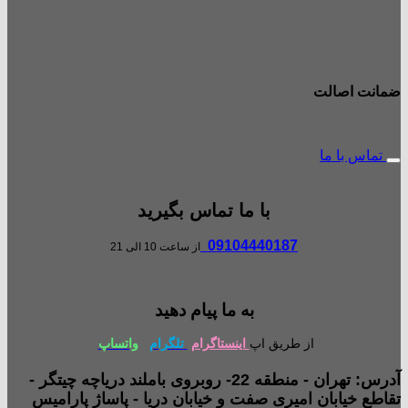
ضمانت اصالت
تماس با ما
با ما تماس بگیرید
09104440187
از ساعت 10 الی 21
به ما پیام دهید
از طریق اپ
اینستاگرام
تلگرام
واتساپ
آدرس: تهران - منطقه 22- روبروی باملند دریاچه چیتگر -
تقاطع خیابان امیری صفت و خیابان دریا - پاساژ پارامیس