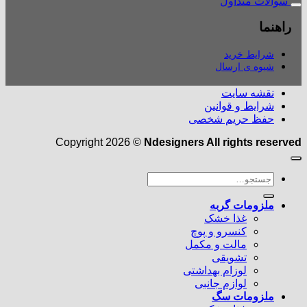
سوالات متداول
راهنما
شرایط خرید
شیوه ی ارسال
نقشه سایت
شرایط و قوانین
حفظ حریم شخصی
Copyright 2026 ©
Ndesigners All rights reserved
جستجو
برای:
ملزومات گربه
غذا خشک
کنسرو و پوچ
مالت و مکمل
تشویقی
لوزام بهداشتی
لوازم جانبی
ملزومات سگ