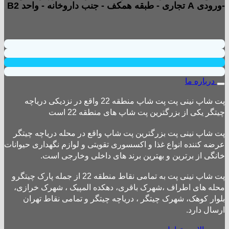
-ورودی A تجاری - طبقه همکف - جنب داروخانه - واحد B2
درباره ما
پت شاپ نینی پت پت شاپ منطقه 22 واقع در نزدیکی دریاچه
چیتگر یکی از بزرگترین پت شاپ های منطقه 22 است
پت شاپ نینی پت بزرگترین پت شاپ واقع در محله دریاچه چیتگر
عرضه کننده انواع غذا و اکسسوری تقویتی و لوازم نگهداری حیوانات
خانگی از برترین و بهترین برند های داخلی وخارجی است.
پت شاپ نینی پت به تمامی نقاط منطقه 22 از جمله پارک چیتگرو
محله های اطراف ،شهرک باقری، دهکده المپیک ، شهرک خرازی،
بلوار کوهک، شهرک چیتگر ، دریاچه چیتگر و تمامی نقاط تهران
ارسال دارد.