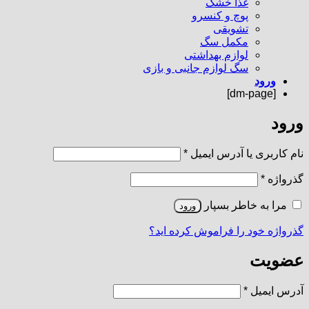
غذا خشک
پوچ و کنسرو
تشویقی
مکمل سگ
لوازم بهداشتی
سگ لوازم جانبی و بازی
ورود
[dm-page]
ورود
الزامی
نام کاربری یا آدرس ایمیل
*
الزامی
گذرواژه
*
مرا به خاطر بسپار
ورود
گذرواژه خود را فراموش کرده اید؟
عضویت
الزامی
آدرس ایمیل
*