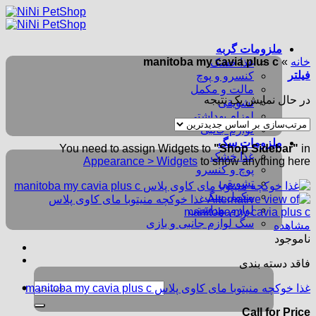
Skip
to
content
ملزومات گربه
خانه
»
manitoba my cavia plus c
غذا خشک
فیلتر
کنسرو و پوچ
مالت و مکمل
در حال نمایش یک نتیجه
تشویقی
لوزام بهداشتی
لوازم جانبی
ملزومات سگ
You need to assign Widgets to
"Shop Sidebar"
in
غذا خشک
Appearance > Widgets
to show anything here
پوچ و کنسرو
تشویقی
مکمل سگ
لوازم بهداشتی
سگ لوازم جانبی و بازی
مشاهده
ناموجود
فاقد دسته بندی
جستجو
غذا خوکچه منیتوبا مای کاوی پلاس manitoba my cavia plus c
برای:
Call for Price