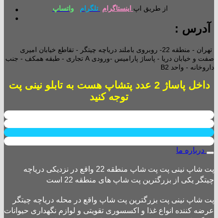
از طریق اپ
اینستاگرام
تلگرام
واتساپ
آدرس :
تهران - منطقه 22- روبروی باملند دریاچه چیتگر - تقاطع خیابان امیری
صفت و خیابان دریا - پاساژ پارامیس -ورودی A تجاری -
طبقه همکف - جنب
داروخانه - واحد B2
داخل پاساژ 2 عدد پتشاپ هست به تابلو نینی پت
توجه کنید
درباره ما
پت شاپ نینی پت پت شاپ منطقه 22 واقع در نزدیکی دریاچه
چیتگر یکی از بزرگترین پت شاپ های منطقه 22 است
پت شاپ نینی پت بزرگترین پت شاپ واقع در محله دریاچه چیتگر
عرضه کننده انواع غذا و اکسسوری تقویتی و لوازم نگهداری حیوانات