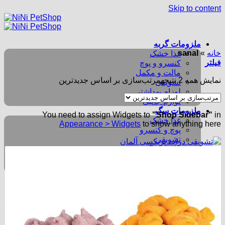
Skip to content
ملزومات گربه
خانه
»
sanal
غذا خشک
فیلتر
کنسرو و پوچ
مالت و مکمل
نمایش همه 2 نتیجه
مرتب‌سازی بر اساس جدیدترین
تشویقی
لوزام بهداشتی
لوازم جانبی
ملزومات سگ
You need to assign Widgets to
"Shop Sidebar"
in
غذا خشک
Appearance > Widgets
to show anything here
پوچ و کنسرو
تشویقی
مکمل سگ
لوازم بهداشتی
سگ لوازم جانبی و بازی
جستجو برای: