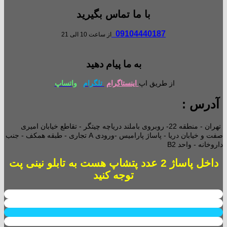
با ما تماس بگیرید
09104440187
از ساعت 10 الی 21
به ما پیام دهید
از طریق اپ
اینستاگرام
تلگرام
واتساپ
آدرس :
تهران - منطقه 22- روبروی باملند دریاچه چیتگر - تقاطع خیابان امیری
صفت و خیابان دریا - پاساژ پارامیس -ورودی A تجاری -
طبقه همکف - جنب
داروخانه - واحد B2
داخل پاساژ 2 عدد پتشاپ هست به تابلو نینی پت
توجه کنید