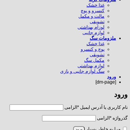
غذا خشک
کنسرو و پوچ
مالت و مکمل
تشویقی
لوزام بهداشتی
لوازم جانبی
ملزومات سگ
غذا خشک
پوچ و کنسرو
تشویقی
مکمل سگ
لوازم بهداشتی
سگ لوازم جانبی و بازی
ورود
[dm-page]
ورود
نام کاربری یا آدرس ایمیل
*
الزامی
گذرواژه
*
الزامی
مرا به خاطر بسپار
ورود