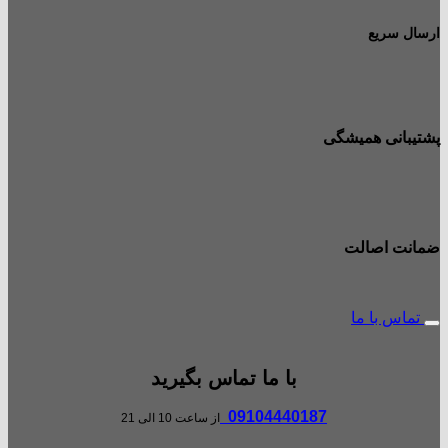
ارسال سریع
پشتیبانی همیشگی
ضمانت اصالت
تماس با ما
با ما تماس بگیرید
09104440187
از ساعت 10 الی 21