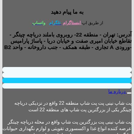
به ما پیام دهید
از طریق اپ
اینستاگرام
تلگرام
واتساپ
آدرس: تهران - منطقه 22- روبروی باملند دریاچه چیتگر -
تقاطع خیابان امیری صفت و خیابان دریا - پاساژ پارامیس
-ورودی A تجاری - طبقه همکف - جنب داروخانه - واحد B2
درباره ما
پت شاپ نینی پت پت شاپ منطقه 22 واقع در نزدیکی دریاچه
چیتگر یکی از بزرگترین پت شاپ های منطقه 22 است
پت شاپ نینی پت بزرگترین پت شاپ واقع در محله دریاچه چیتگر
عرضه کننده انواع غذا و اکسسوری تقویتی و لوازم نگهداری حیوانات