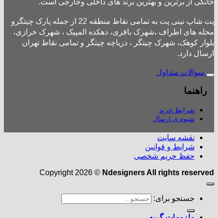
خانگی از برترین و بهترین برند های داخلی وخارجی است.
پت شاپ نینی پت به تمامی نقاط منطقه 22 از جمله پارک چیتگرو
محله های اطراف ،شهرک باقری، دهکده المپیک ، شهرک خرازی،
بلوار کوهک، شهرک چیتگر ، دریاچه چیتگر و تمامی نقاط تهران
ارسال دارد.
سوالات متداول
راهنما
شرایط خرید
شیوه ی ارسال
نقشه سایت
شرایط و قوانین
حفظ حریم شخصی
Copyright 2026 ©
Ndesigners All rights reserved
جستجو برای:
ملزومات گربه