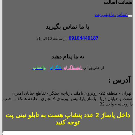
ضمانت اصالت
تماس با نینی پت
با ما تماس بگیرید
09104440187
از ساعت 10 الی 21
به ما پیام دهید
از طریق اپ
اینستاگرام
تلگرام
واتساپ
آدرس :
تهران - منطقه 22- روبروی باملند دریاچه چیتگر - تقاطع خیابان امیری
صفت و خیابان دریا - پاساژ پارامیس -ورودی A تجاری -
طبقه همکف - جنب
داروخانه - واحد B2
داخل پاساژ 2 عدد پتشاپ هست به تابلو نینی پت
توجه کنید