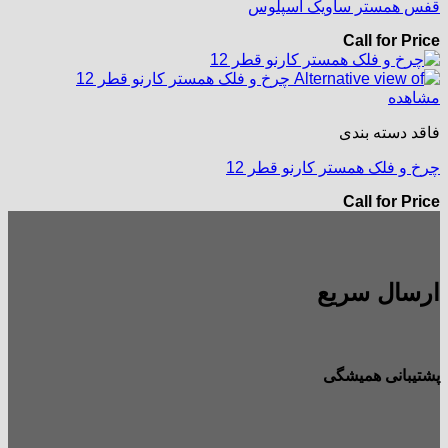
قفس همستر ساویک اسپلوس
Call for Price
مشاهده
فاقد دسته بندی
چرخ و فلک همستر کارنو قطر 12
Call for Price
ارسال سریع
پشتیبانی همیشگی