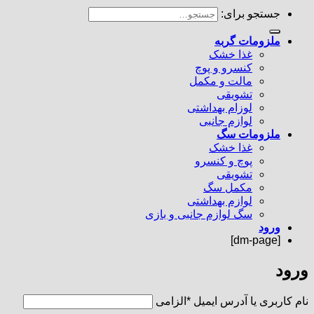
جستجو برای:
ملزومات گربه
غذا خشک
کنسرو و پوچ
مالت و مکمل
تشویقی
لوزام بهداشتی
لوازم جانبی
ملزومات سگ
غذا خشک
پوچ و کنسرو
تشویقی
مکمل سگ
لوازم بهداشتی
سگ لوازم جانبی و بازی
ورود
[dm-page]
ورود
نام کاربری یا آدرس ایمیل
*
الزامی