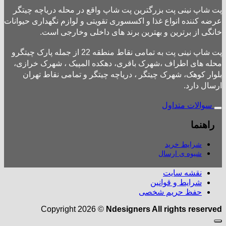
پت شاپ نینی پت بزرگترین پت شاپ واقع در محله دریاچه چیتگر
عرضه کننده انواع غذا و اکسسوری تقویتی و لوازم نگهداری حیوانات
خانگی از برترین و بهترین برند های داخلی وخارجی است.
پت شاپ نینی پت به تمامی نقاط منطقه 22 از جمله پارک چیتگرو
محله های اطراف ،شهرک باقری، دهکده المپیک ، شهرک خرازی،
بلوار کوهک، شهرک چیتگر ، دریاچه چیتگر و تمامی نقاط تهران
ارسال دارد.
سوالات متداول
راهنما
شرایط خرید
شیوه ی ارسال
نقشه سایت
شرایط و قوانین
حفظ حریم شخصی
Copyright 2026 ©
Ndesigners All rights reserved