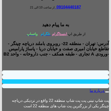
09104440187
از ساعت 10 الی 21
به ما پیام دهید
از طریق اپ
اینستاگرام
تلگرام
واتساپ
آدرس: تهران - منطقه 22- روبروی باملند دریاچه چیتگر -
تقاطع خیابان امیری صفت و خیابان دریا - پاساژ پارامیس
-ورودی A تجاری - طبقه همکف - جنب داروخانه - واحد B2
درباره ما
پت شاپ نینی پت پت شاپ منطقه 22 واقع در نزدیکی دریاچه
چیتگر یکی از بزرگترین پت شاپ های منطقه 22 است