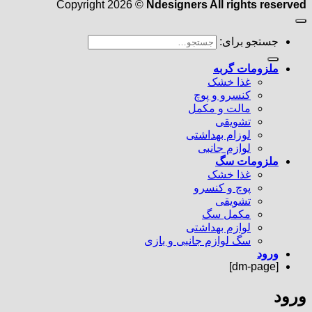
Copyright 2026 ©
Ndesigners All rights reserved
جستجو برای:
ملزومات گربه
غذا خشک
کنسرو و پوچ
مالت و مکمل
تشویقی
لوزام بهداشتی
لوازم جانبی
ملزومات سگ
غذا خشک
پوچ و کنسرو
تشویقی
مکمل سگ
لوازم بهداشتی
سگ لوازم جانبی و بازی
ورود
[dm-page]
ورود