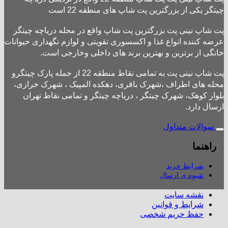
چیتگر یکی از بزرگترین پت شاپ های منطقه 22 است
پت شاپ نینی پت بزرگترین پت شاپ واقع در محله دریاچه چیتگر
عرضه کننده انواع غذا و اکسسوری تقویتی و لوازم نگهداری حیوانات
خانگی از برترین و بهترین برند های داخلی وخارجی است.
پت شاپ نینی پت به تمامی نقاط منطقه 22 از جمله پارک چیتگرو
محله های اطراف ،شهرک باقری، دهکده المپیک ، شهرک خرازی،
بلوار کوهک، شهرک چیتگر ، دریاچه چیتگر و تمامی نقاط تهران
ارسال دارد.
سوالات متداول
راهنما
شرایط خرید
شیوه ی ارسال
نقشه سایت
شرایط و قوانین
حفظ حریم شخصی