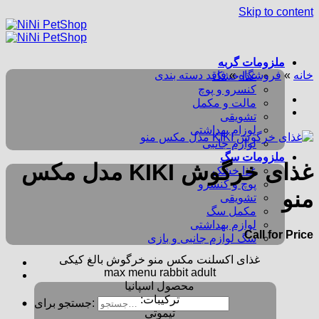
Skip to content
ملزومات گربه
خانه
»
فروشگاه
»
فاقد دسته بندی
غذا خشک
کنسرو و پوچ
مالت و مکمل
تشویقی
لوزام بهداشتی
لوازم جانبی
ملزومات سگ
غذای خرگوش KIKI مدل مکس
غذا خشک
پوچ و کنسرو
منو
تشویقی
مکمل سگ
لوازم بهداشتی
Call for Price
سگ لوازم جانبی و بازی
غذای اکسلنت مکس منو خرگوش بالغ کیکی
max menu rabbit adult
محصول اسپانیا
ترکیبات:
جستجو برای:
تیموتی