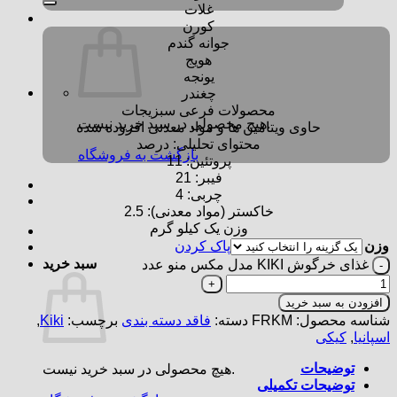
غلات
کورن
جوانه گندم
هویج
یونجه
چغندر
محصولات فرعی سبزیجات
هیچ محصولی در سبد خرید نیست.
حاوی ویتامین ها و مواد معدنی افزوده شده
محتوای تحلیلی: درصد
بازگشت به فروشگاه
پروتئین: 11
فیبر: 21
چربی: 4
خاکستر (مواد معدنی): 2.5
وزن یک کیلو گرم
وزن
پاک کردن
سبد خرید
غذای خرگوش KIKI مدل مکس منو عدد
افزودن به سبد خرید
شناسه محصول:
FRKM
دسته:
فاقد دسته بندی
برچسب:
Kiki
,
اسپانیا
,
کیکی
توضیحات
هیچ محصولی در سبد خرید نیست.
توضیحات تکمیلی