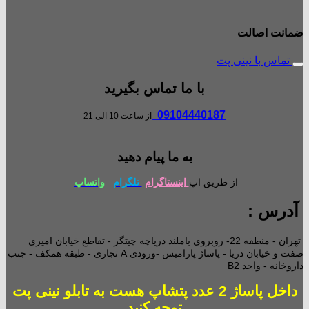
ضمانت اصالت
تماس با نینی پت
با ما تماس بگیرید
09104440187
از ساعت 10 الی 21
به ما پیام دهید
از طریق اپ
اینستاگرام
تلگرام
واتساپ
آدرس :
تهران - منطقه 22- روبروی باملند دریاچه چیتگر - تقاطع خیابان امیری
صفت و خیابان دریا - پاساژ پارامیس -ورودی A تجاری -
طبقه همکف - جنب
داروخانه - واحد B2
داخل پاساژ 2 عدد پتشاپ هست به تابلو نینی پت
توجه کنید