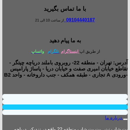
با ما تماس بگیرید
09104440187
از ساعت 10 الی 21
به ما پیام دهید
از طریق اپ
اینستاگرام
تلگرام
واتساپ
آدرس: تهران - منطقه 22- روبروی باملند دریاچه چیتگر -
تقاطع خیابان امیری صفت و خیابان دریا - پاساژ پارامیس
-ورودی A تجاری - طبقه همکف - جنب داروخانه - واحد B2
درباره ما
پت شاپ نینی پت پت شاپ منطقه 22 واقع در نزدیکی دریاچه