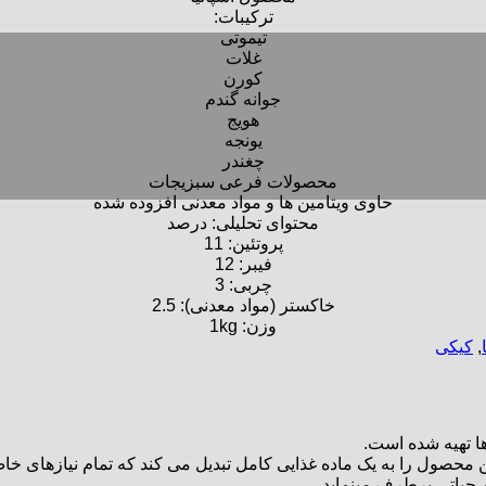
ترکیبات:
تیموتی
غلات
کورن
جوانه گندم
هویج
یونجه
چغندر
محصولات فرعی سبزیجات
حاوی ویتامین ها و مواد معدنی افزوده شده
محتوای تحلیلی: درصد
پروتئین: 11
فیبر: 12
چربی: 3
خاکستر (مواد معدنی): 2.5
وزن: 1kg
,
کیکی
ا تهیه شده است.
ن محصول را به یک ماده غذایی کامل تبدیل می کند که تمام نیازهای خا