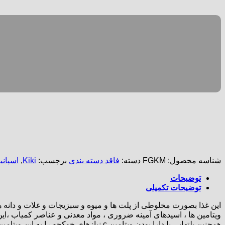
شناسه محصول:
FGKM
دسته:
فاقد دسته بندی
برچسب:
Kiki
,
اسپانیا
توضیحات
توضیحات تکمیلی
این غذا بصورت مخلوطی از پلت ها و میوه و سبزیجات و غلات و دانه ه
ویتامین ها ، اسیدهای آمینه ضروری ، مواد معدنی و عناصر کمیاب ،ای
همچنین پلتهایی با دارا بودن ویتامین c نیازهای خوکچه را به این ویتامین حیاتی برطرف مینماید