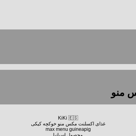
KiKi 🇪🇸
غذای اکسلنت مکس منو خوکچه کیکی
max menu guineapig
محصول اسپانیا