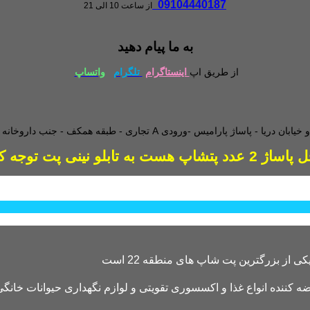
09104440187
از ساعت 10 الی 21
به ما پیام دهید
از طریق اپ
اینستاگرام
تلگرام
واتساپ
طبقه همکف - جنب داروخانه - و
دد پتشاپ هست به تابلو نینی پت توجه کنید
کننده انواع غذا و اکسسوری تقویتی و لوازم نگهداری حیوانات خانگی 