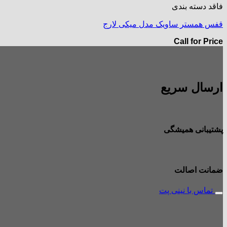
فاقد دسته بندی
قفس همستر ساویک مدل میکی لارج
Call for Price
ارسال سریع
پشتیبانی همیشگی
ضمانت اصالت
تماس با نینی پت