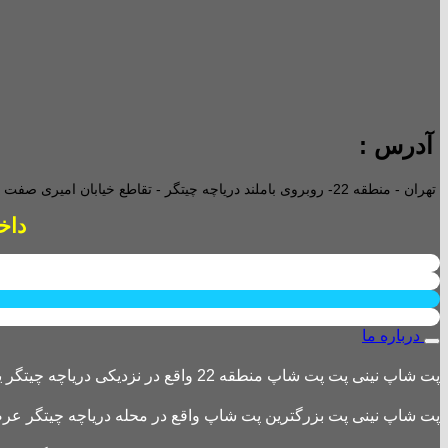
آدرس :
تهران - منطقه 22- روبروی باملند دریاچه چیتگر - تقاطع خیابان امیری صفت و خیابان دریا - پاساژ پارامیس -ورودی A تجاری -
داخل پاساژ 2 ع
درباره ما
پت شاپ نینی پت پت شاپ منطقه 22 واقع در نزدیکی دریاچه چیتگر یکی از بزرگترین پت شاپ های منطقه 22 است
پت شاپ نینی پت بزرگترین پت شاپ واقع در محله دریاچه چیتگر عرضه 