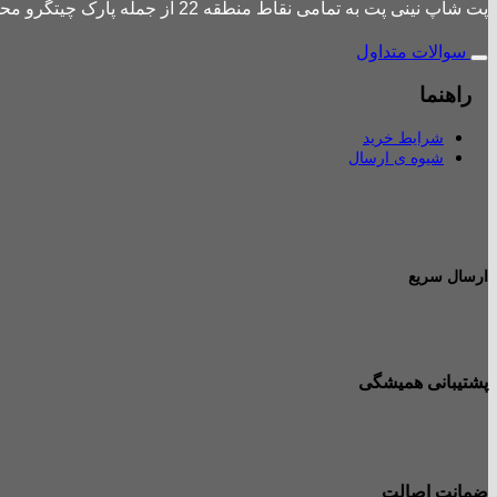
پت شاپ نینی پت به تمامی نقاط منطقه 22 از جمله پارک چیتگرو محله های اطراف ،شهرک باقری، دهکده المپیک ، شهرک خرازی، بلوار کوهک، شهرک چیتگر ، دریاچه چیتگر و تمامی نقاط تهران ارسال دارد.
سوالات متداول
راهنما
شرایط خرید
شیوه ی ارسال
ارسال سریع
پشتیبانی همیشگی
ضمانت اصالت