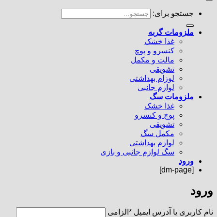
جستجو برای:
ملزومات گربه
غذا خشک
کنسرو و پوچ
مالت و مکمل
تشویقی
لوزام بهداشتی
لوازم جانبی
ملزومات سگ
غذا خشک
پوچ و کنسرو
تشویقی
مکمل سگ
لوازم بهداشتی
سگ لوازم جانبی و بازی
ورود
[dm-page]
ورود
نام کاربری یا آدرس ایمیل
*
الزامی