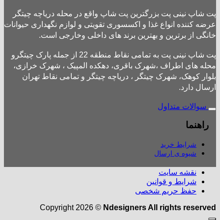
پت شاپ نینی پت بزرگترین پت شاپ واقع در محله دریاچه چیتگر
عرضه کننده انواع غذا و اکسسوری تقویتی و لوازم نگهداری حیوانات
خانگی از برترین و بهترین برند های داخلی وخارجی است.
پت شاپ نینی پت به تمامی نقاط منطقه 22 از جمله پارک چیتگرو
محله های اطراف ،شهرک باقری، دهکده المپیک ، شهرک خرازی،
بلوار کوهک، شهرک چیتگر ، دریاچه چیتگر و تمامی نقاط تهران
ارسال دارد.
سوالات متداول
راهنما
شرایط خرید
شیوه ی ارسال
نقشه سایت
شرایط و قوانین
حفظ حریم شخصی
Copyright 2026 ©
Ndesigners All rights reserved