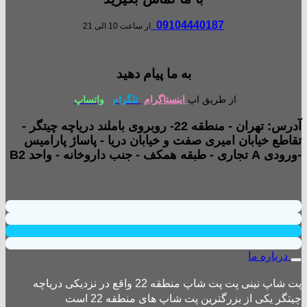
09104440187
از ساعت 10 الی 21
به ما پیام دهید
از طریق اپ
اینستاگرام
تلگرام
واتساپ
آدرس: تهران - منطقه 22- روبروی باملند دریاچه چیتگر -
تقاطع خیابان امیری صفت و خیابان دریا - پاساژ پارامیس
-ورودی A تجاری - طبقه همکف - جنب داروخانه - واحد B2
درباره ما
پت شاپ نینی پت پت شاپ منطقه 22 واقع در نزدیکی دریاچه
چیتگر یکی از بزرگترین پت شاپ های منطقه 22 است