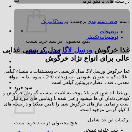
در بسته های 2 کیلو گرمی
دسته:
فاقد دسته بندی
برچسب:
ورسلاگا بلژیک
توضیحات
توضیحات تکمیلی
هیچ محصولی در سبد خرید نیست.
غذا خرگوش
ورسل لاگا
مدل کریسپی غذایی
بازگشت به فروشگاه
عالی برای انواع نژاد خرگوش
غذا خرگوش ورسل لاگا مدل کریسپی حاویمشتقات با منشاء گیاهی
، غلات کم به عنوان تشویقی ، سبزیجات (5٪) ، میوه ، دانه ، مواد
معدنی ، قند ، عصاره پروتئین گیاهی است.
سبد خرید
این غذا با داشتن فیبر بالا موجب سلامت سیستم گوارش خرگوش و
کوتاهی دندان آن ها میشود و غنی شده با ویتامین های مورد نیاز
است و تمامی نیاز های خرگوش شما را تامین میکند و در بسته های
1 کیلو گرمی موجود است.
ترکیبات این غذا شامل:
هیچ محصولی در سبد خرید نیست.
پلت علوفه تیموتی