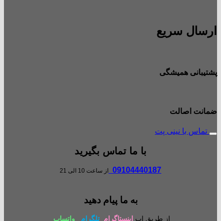
ارسال سریع
پشتیبانی همیشگی
ضمانت اصالت
تماس با نینی پت
با ما تماس بگیرید
09104440187
از ساعت 10 الی 21
به ما پیام دهید
از طریق اپ
اینستاگرام
تلگرام
واتساپ