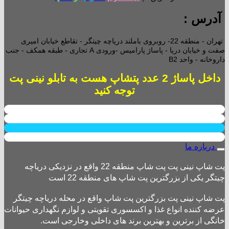
آدرس :
تهران - منطقه 22- روبروی باملند دریاچه چیتگر - تقاطع خیابان امیری
صفت و خیابان دریا - پاساژ پارامیس -ورودی A تجاری -
طبقه همکف - جنب
داروخانه - واحد B2
داخل پاساژ 2 عدد پتشاپ هست به تابلو نینی پت
توجه کنید
درباره ما
پت شاپ نینی پت پت شاپ منطقه 22 واقع در نزدیکی دریاچه
چیتگر یکی از بزرگترین پت شاپ های منطقه 22 است
پت شاپ نینی پت بزرگترین پت شاپ واقع در محله دریاچه چیتگر
عرضه کننده انواع غذا و اکسسوری تقویتی و لوازم نگهداری حیوانات
خانگی از برترین و بهترین برند های داخلی وخارجی است.