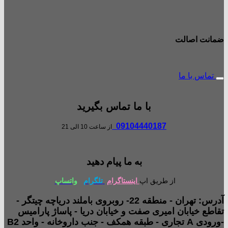
ضمانت اصالت
تماس با ما
با ما تماس بگیرید
09104440187
از ساعت 10 الی 21
به ما پیام دهید
از طریق اپ
اینستاگرام
تلگرام
واتساپ
آدرس: تهران - منطقه 22- روبروی باملند دریاچه چیتگر -
تقاطع خیابان امیری صفت و خیابان دریا - پاساژ پارامیس
-ورودی A تجاری - طبقه همکف - جنب داروخانه - واحد B2