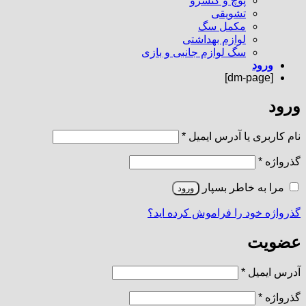
پوچ و کنسرو
تشویقی
مکمل سگ
لوازم بهداشتی
سگ لوازم جانبی و بازی
ورود
[dm-page]
ورود
الزامی
نام کاربری یا آدرس ایمیل
*
الزامی
گذرواژه
*
مرا به خاطر بسپار
ورود
گذرواژه خود را فراموش کرده اید؟
عضویت
الزامی
آدرس ایمیل
*
الزامی
گذرواژه
*