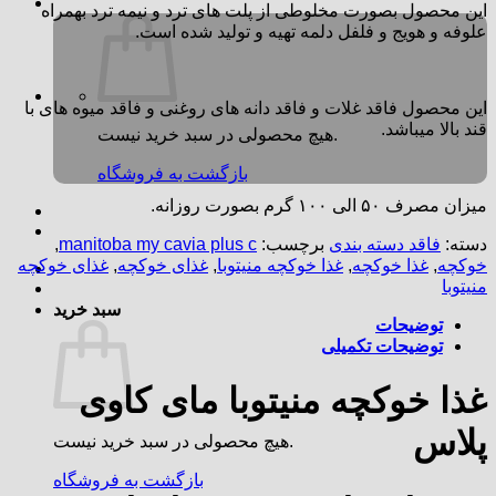
این محصول بصورت مخلوطی از پلت های ترد و نیمه ترد بهمراه
علوفه و هویج و فلفل دلمه تهیه و تولید شده است.
این محصول فاقد غلات و فاقد دانه های روغنی و فاقد میوه های با
قند بالا میباشد.
هیچ محصولی در سبد خرید نیست.
بازگشت به فروشگاه
میزان مصرف ۵۰ الی ۱۰۰ گرم بصورت روزانه.
دسته:
فاقد دسته بندی
برچسب:
manitoba my cavia plus c
,
خوکچه
,
غذا خوکچه
,
غذا خوکچه منیتوبا
,
غذای خوکچه
,
غذای خوکچه
منیتوبا
سبد خرید
توضیحات
توضیحات تکمیلی
غذا خوکچه منیتوبا مای کاوی
پلاس
هیچ محصولی در سبد خرید نیست.
بازگشت به فروشگاه