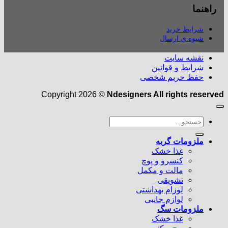
راهنما
شرایط خرید
شیوه ی ارسال
نقشه سایت
شرایط و قوانین
حفظ حریم شخصی
Copyright 2026 ©
Ndesigners All rights reserved
جستجو
برای:
ملزومات گربه
غذا خشک
کنسرو و پوچ
مالت و مکمل
تشویقی
لوزام بهداشتی
لوازم جانبی
ملزومات سگ
غذا خشک