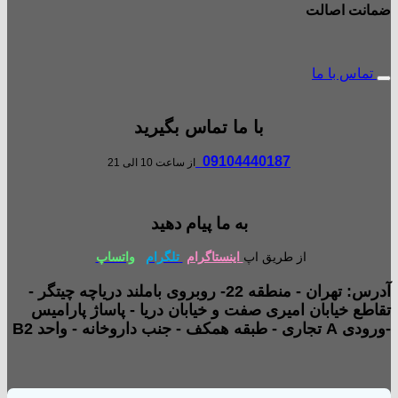
ضمانت اصالت
تماس با ما
با ما تماس بگیرید
09104440187
از ساعت 10 الی 21
به ما پیام دهید
از طریق اپ
اینستاگرام
تلگرام
واتساپ
آدرس: تهران - منطقه 22- روبروی باملند دریاچه چیتگر -
تقاطع خیابان امیری صفت و خیابان دریا - پاساژ پارامیس
-ورودی A تجاری - طبقه همکف - جنب داروخانه - واحد B2