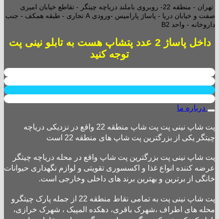
تهران - منطقه 22- روبروی باملند دریاچه چیتگر - تقاطع خیابان امیری
صفت و خیابان دریا - پاساژ پارامیس -ورودی A تجاری -
طبقه همکف - جنب
داروخانه - واحد B2
داخل پاساژ 2 عدد پتشاپ هست به تابلو نینی پت
توجه کنید
درباره ما
پت شاپ نینی پت پت شاپ منطقه 22 واقع در نزدیکی دریاچه
چیتگر یکی از بزرگترین پت شاپ های منطقه 22 است
پت شاپ نینی پت بزرگترین پت شاپ واقع در محله دریاچه چیتگر
عرضه کننده انواع غذا و اکسسوری تقویتی و لوازم نگهداری حیوانات
خانگی از برترین و بهترین برند های داخلی وخارجی است.
پت شاپ نینی پت به تمامی نقاط منطقه 22 از جمله پارک چیتگرو
محله های اطراف ،شهرک باقری، دهکده المپیک ، شهرک خرازی،