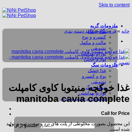
Skip to content
ملزومات گربه
خانه
»
فروشگاه
»
فاقد دسته بندی
غذا خشک
کنسرو و پوچ
مالت و مکمل
تشویقی
لوزام بهداشتی
لوازم جانبی
ملزومات سگ
غذا خشک
پوچ و کنسرو
تشویقی
غذا خوکچه منیتوبا کاوی کامپلت
مکمل سگ
لوازم بهداشتی
manitoba cavia complete
سگ لوازم جانبی و بازی
Call for Price
این محصول بصورت مخلوطی از پلت های ترد و سفت تهیه و تولید
جستجو برای:
شده است.