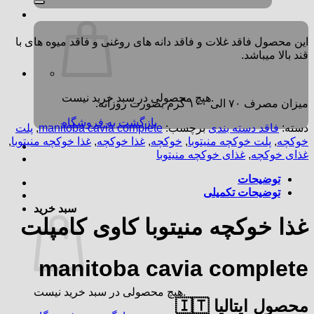
این محصول فاقد غلات و فاقد دانه های روغنی و فاقد میوه های با
قند بالا میباشد.
هیچ محصولی در سبد خرید نیست.
میزان مصرف ۷۰ الی ۱۰۰ گرم بصورت روزانه.
بازگشت به فروشگاه
دسته:
فاقد دسته بندی
برچسب:
manitoba cavia complete
,
پلت
خوکچه
,
پلت خوکچه‌ منیتوبا
,
خوکچه
,
غذا خوکچه
,
غذا خوکچه منیتوبا
,
غذای خوکچه
,
غذای خوکچه منیتوبا
توضیحات
توضیحات تکمیلی
سبد خرید
غذا خوکچه منیتوبا کاوی کامپلت
manitoba cavia complete
هیچ محصولی در سبد خرید نیست.
محصول ایتالیا 🇮🇹