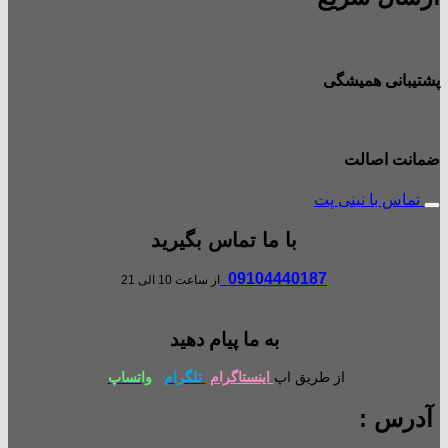
پشتیبانی همیشگی
ضمانت اصالت
تماس با نینی پت
با ما تماس بگیرید
09104440187
از ساعت 10 الی 21
به ما پیام دهید
از طریق اپ
اینستاگرام
تلگرام
واتساپ
آدرس :