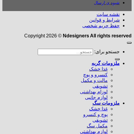
شیوه ی ارسال
نقشه سایت
شرایط و قوانین
حفظ حریم شخصی
Copyright 2026 ©
Ndesigners All rights reserved
جستجو برای:
ملزومات گربه
غذا خشک
کنسرو و پوچ
مالت و مکمل
تشویقی
لوزام بهداشتی
لوازم جانبی
ملزومات سگ
غذا خشک
پوچ و کنسرو
تشویقی
مکمل سگ
لوازم بهداشتی