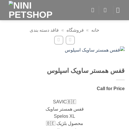
Skip
to
content
خانه
»
فروشگاه
»
فاقد دسته بندی
قفس همستر ساویک اسپلوس
Call for Price
SAVIC🇧🇪
قفس همستر ساویک
Spelos XL
محصول بلژیک 🇧🇪