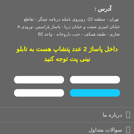
آدرس :
تهران - منطقه 22- روبروی باملند دریاچه چیتگر - تقاطع
خیابان امیری صفت و خیابان دریا - پاساژ پارامیس -ورودی A
تجاری -
طبقه همکف - جنب داروخانه - واحد B2
داخل پاساژ 2 عدد پتشاپ هست به تابلو
نینی پت توجه کنید
درباره ما
سوالات متداول