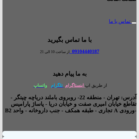
تماس با ما
با ما تماس بگیرید
09104440187
از ساعت 10 الی 21
به ما پیام دهید
از طریق اپ
اینستاگرام
تلگرام
واتساپ
آدرس: تهران - منطقه 22- روبروی باملند دریاچه چیتگر -
تقاطع خیابان امیری صفت و خیابان دریا - پاساژ پارامیس
-ورودی A تجاری - طبقه همکف - جنب داروخانه - واحد B2