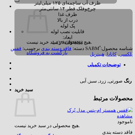
ظرف آب ساچمه‌ای ۱۲۵ میلی‌لیتر
چرخ‌وفلک قطر ۱۴ سانتی‌متر
ظرف غذا
درب از بالا
پک لوله
قابلیت نصب لوله
ابعاد:
هیچ محصولی در سبد خرید نیست.
L43*W38*H23
شناسه محصول:
دسته:
فاقد دسته بندی
برچسب:
قفس
بازگشت به فروشگاه
پلکسی
,
کانادا
,
هبیتریل
توضیحات تکمیلی
رنگ
صورتی, زرد, سبز, آبی
سبد خرید
محصولات مرتبط
مشاهده
ناموجود
هیچ محصولی در سبد خرید نیست.
فاقد دسته بندی