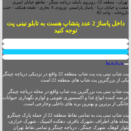
تهران - منطقه 22- روبروی باملند دریاچه چیتگر - تقاطع خیابان امیری
صفت و خیابان دریا - پاساژ پارامیس -ورودی A تجاری -
طبقه همکف - جنب
داروخانه - واحد B2
داخل پاساژ 2 عدد پتشاپ هست به تابلو نینی پت
توجه کنید
درباره ما
پت شاپ نینی پت پت شاپ منطقه 22 واقع در نزدیکی دریاچه چیتگر
یکی از بزرگترین پت شاپ های منطقه 22 است
پت شاپ نینی پت بزرگترین پت شاپ واقع در محله دریاچه چیتگر
عرضه کننده انواع غذا و اکسسوری تقویتی و لوازم نگهداری حیوانات
خانگی از برترین و بهترین برند های داخلی وخارجی است.
پت شاپ نینی پت به تمامی نقاط منطقه 22 از جمله پارک چیتگرو
محله های اطراف ،شهرک باقری، دهکده المپیک ، شهرک خرازی،
بلوار کوهک، شهرک چیتگر ، دریاچه چیتگر و تمامی نقاط تهران