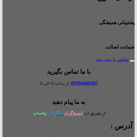
پشتیبانی همیشگی
ضمانت اصالت
تماس با نینی پت
با ما تماس بگیرید
09104440187
از ساعت 10 الی 21
به ما پیام دهید
از طریق اپ
اینستاگرام
تلگرام
واتساپ
آدرس :