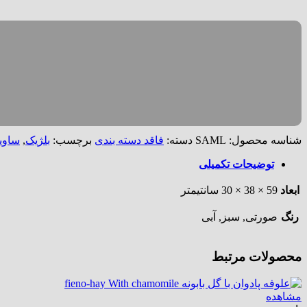
شناسه محصول:
SAML
دسته:
فاقد دسته بندی
برچسب:
بلژیک
,
ساوی
توضیحات تکمیلی
ابعاد
59 × 38 × 30 سانتیمتر
رنگ
صورتی, سبز, آبی
محصولات مرتبط
مشاهده