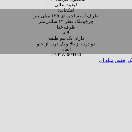
کیفیت عالی
امکانات:
ظرف آب ساچمه‌ای ۱۲۵ میلی‌لیتر
چرخ‌وفلک قطر ۱۴ سانتی‌متر
ظرف غذا
لانه
دارای یک نیم طبقه
دو درب از بالا و یک‌ درب از جلو
ابعاد:
L59*W38*H30
ک
,
قفس میله ای