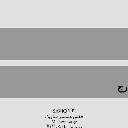
رج
SAVIC🇧🇪
قفس همستر ساویک
Mickey Large
محصول بلژیک 🇧🇪