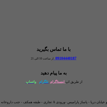
با ما تماس بگیرید
09104440187
از ساعت 10 الی 21
به ما پیام دهید
از طریق اپ
اینستاگرام
تلگرام
واتساپ
طبقه همکف - جنب داروخانه - و