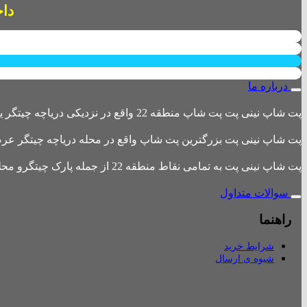
داخل پاساژ 
درباره ما
پت شاپ نینی پت پت شاپ منطقه 22 واقع در نزدیکی دریاچه چیتگر یکی از بزرگترین پت شاپ های منطقه 22 است
پت شاپ نینی پت بزرگترین پت شاپ واقع در محله دریاچه چیتگر عرضه 
پت شاپ نینی پت به تمامی نقاط منطقه 22 از جمله پارک چیتگرو محله های اطراف ،شهرک باقری، دهکده المپیک ، شهرک خرازی، بلوار کوهک، شهرک چیتگر ، دریاچه چیتگر و تمامی نقاط تهران ارسال دارد.
سوالات متداول
راهنما
شرایط خرید
شیوه ی ارسال