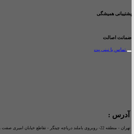
پشتیبانی همیشگی
ضمانت اصالت
تماس با نینی پت
آدرس :
تهران - منطقه 22- روبروی باملند دریاچه چیتگر - تقاطع خیابان امیری صفت و خیابان دریا - پاساژ پارامیس -ورودی A تجاری -