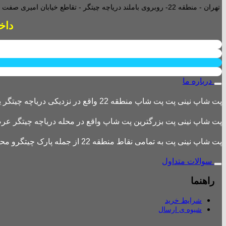
تهران - منطقه 22- روبروی باملند دریاچه چیتگر - تقاطع خیابان امیری صفت و خیابان دریا - پاساژ پارامیس -ورودی A تجاری -
داخل پاساژ 2 ع
درباره ما
پت شاپ نینی پت پت شاپ منطقه 22 واقع در نزدیکی دریاچه چیتگر یکی از بزرگترین پت شاپ های منطقه 22 است
پت شاپ نینی پت بزرگترین پت شاپ واقع در محله دریاچه چیتگر عرضه 
پت شاپ نینی پت به تمامی نقاط منطقه 22 از جمله پارک چیتگرو محله های اطراف ،شهرک باقری، دهکده المپیک ، شهرک خرازی، بلوار کوهک، شهرک چیتگر ، دریاچه چیتگر و تمامی نقاط تهران ارسال دارد.
سوالات متداول
راهنما
شرایط خرید
شیوه ی ارسال