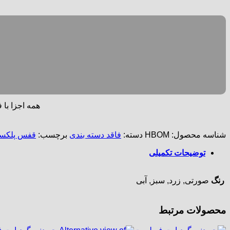
همه اجزا با 
شناسه محصول:
HBOM
دسته:
فاقد دسته بندی
برچسب:
قفس پلکس
توضیحات تکمیلی
رنگ
صورتی, زرد, سبز, آبی
محصولات مرتبط