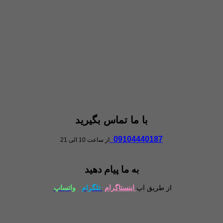
با ما تماس بگیرید
09104440187
از ساعت 10 الی 21
به ما پیام دهید
از طریق اپ
اینستاگرام
تلگرام
واتساپ