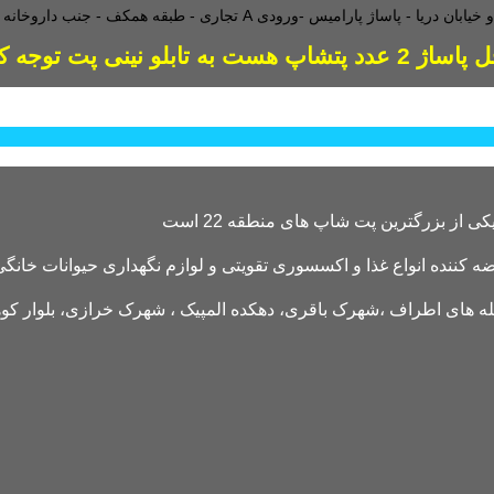
طبقه همکف - جنب داروخانه - و
دد پتشاپ هست به تابلو نینی پت توجه کنید
کننده انواع غذا و اکسسوری تقویتی و لوازم نگهداری حیوانات خانگی 