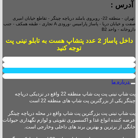
آدرس :
تهران - منطقه 22- روبروی باملند دریاچه چیتگر - تقاطع خیابان امیری
صفت و خیابان دریا - پاساژ پارامیس -ورودی A تجاری -
طبقه همکف - جنب
داروخانه - واحد B2
داخل پاساژ 2 عدد پتشاپ هست به تابلو نینی پت
توجه کنید
درباره ما
پت شاپ نینی پت پت شاپ منطقه 22 واقع در نزدیکی دریاچه
چیتگر یکی از بزرگترین پت شاپ های منطقه 22 است
پت شاپ نینی پت بزرگترین پت شاپ واقع در محله دریاچه چیتگر
عرضه کننده انواع غذا و اکسسوری تقویتی و لوازم نگهداری حیوانات
خانگی از برترین و بهترین برند های داخلی وخارجی است.