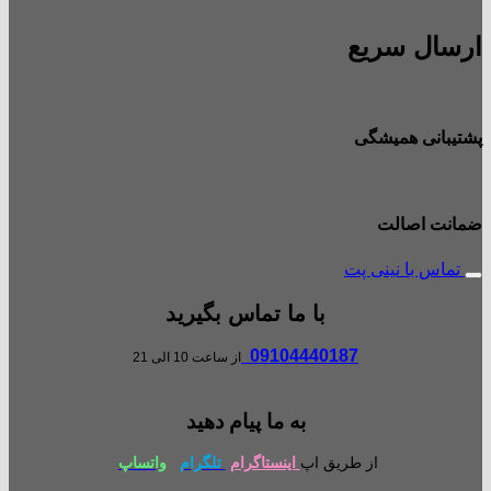
ارسال سریع
پشتیبانی همیشگی
ضمانت اصالت
تماس با نینی پت
با ما تماس بگیرید
09104440187
از ساعت 10 الی 21
به ما پیام دهید
از طریق اپ
اینستاگرام
تلگرام
واتساپ