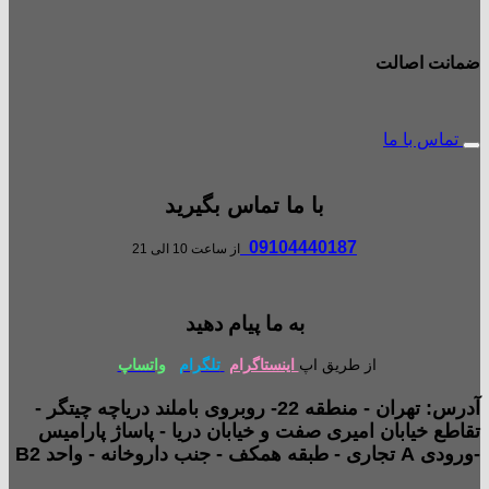
ضمانت اصالت
تماس با ما
با ما تماس بگیرید
09104440187
از ساعت 10 الی 21
به ما پیام دهید
از طریق اپ
اینستاگرام
تلگرام
واتساپ
آدرس: تهران - منطقه 22- روبروی باملند دریاچه چیتگر -
تقاطع خیابان امیری صفت و خیابان دریا - پاساژ پارامیس
-ورودی A تجاری - طبقه همکف - جنب داروخانه - واحد B2