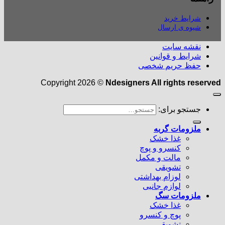
شرایط خرید
شیوه ی ارسال
نقشه سایت
شرایط و قوانین
حفظ حریم شخصی
Copyright 2026 ©
Ndesigners All rights reserved
جستجو برای:
ملزومات گربه
غذا خشک
کنسرو و پوچ
مالت و مکمل
تشویقی
لوزام بهداشتی
لوازم جانبی
ملزومات سگ
غذا خشک
پوچ و کنسرو
تشویقی