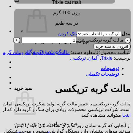
Trixie cat malt
وزن 100 گرم
در سه طعم
مدل
پاک کردن
مالت گربه تریکسی عدد
هیچ محصولی در سبد خرید نیست.
افزودن به سبد خرید
بازگشت به فروشگاه
شناسه محصول:
نامعلوم
دسته:
مالت و مکمل گربه
,
ملزومات گربه
برچسب:
Trixie
,
آلمان
,
تریکسی
توضیحات
توضیحات تکمیلی
مالت گربه تریکسی
سبد خرید
مالت گربه تریکسی یا خمیر مالت گربه تولید شکرت تریکسی آلمان
است. شرکت تریکسی محصولات زیادی برای سگ و گربه دارد که از
اینجا
میتوانید مشاهده کنید
هیچ محصولی در سبد خرید نیست.
از آنجایی که گربه سانان روزانه برای نظافت بدن خود را لیس
میزنند موهای بدنشان وارد دستگاه گوارش میشود و موجب تشکیل