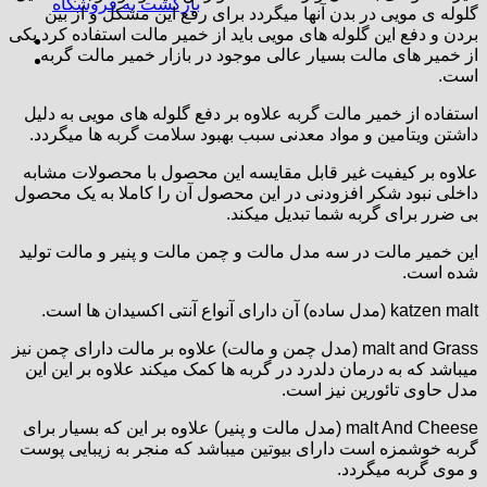
بازگشت به فروشگاه
گلوله ی مویی در بدن آنها میگردد برای رفع این مشکل و از بین
بردن و دفع این گلوله های مویی باید از خمیر مالت استفاده کرد یکی
از خمیر های مالت بسیار عالی موجود در بازار خمیر مالت گربه
است.
استفاده از خمیر مالت گربه علاوه بر دفع گلوله های مویی به دلیل
داشتن ویتامین و مواد معدنی سبب بهبود سلامت گربه ها میگردد.
علاوه بر کیفیت غیر قابل مقایسه این محصول با محصولات مشابه
داخلی نبود شکر افزودنی در این محصول آن را کاملا به یک محصول
بی ضرر برای گربه شما تبدیل میکند.
این خمیر مالت در سه مدل مالت و چمن مالت و پنیر و مالت تولید
شده است.
katzen malt (مدل ساده) آن دارای آنواع آنتی اکسیدان ها است.
malt and Grass (مدل چمن و مالت) علاوه بر مالت دارای چمن نیز
میباشد که به درمان دلدرد در گربه ها کمک میکند علاوه بر این این
مدل حاوی تائورین نیز است.
malt And Cheese (مدل مالت و پنیر) علاوه بر این که بسیار برای
گربه خوشمزه است دارای بیوتین میباشد که منجر به زیبایی پوست
و موی گربه میگردد.