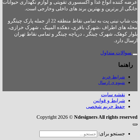
عرضه کننده انواع غذا و اکسسوری تقویتی و لوازم نگهداری حیوانات
خانگی از برترین و بهترین برند های داخلی وخارجی است.
پت شاپ نینی پت به تمامی نقاط منطقه 22 از جمله پارک چیتگرو
محله های اطراف ،شهرک باقری، دهکده المپیک ، شهرک خرازی،
بلوار کوهک، شهرک چیتگر ، دریاچه چیتگر و تمامی نقاط تهران
ارسال دارد.
سوالات متداول
راهنما
شرایط خرید
شیوه ی ارسال
نقشه سایت
شرایط و قوانین
حفظ حریم شخصی
Copyright 2026 ©
Ndesigners All rights reserved
جستجو برای: