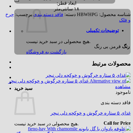
ابعاد قطر:
۱۸ سانتی‌متر
شناسه محصول:
HBWHPG
دسته:
فاقد دسته بندی
برچسب:
چرخ
و فلک
توضیحات تکمیلی
هیچ محصولی در سبد خرید نیست.
رنگ
قرمز, بی رنگ
بازگشت به فروشگاه
محصولات مرتبط
مشاهده
سبد خرید
ناموجود
فاقد دسته بندی
غذای ۵ ستاره خرگوش و خوکچه دلی نیچر
Call for Price
هیچ محصولی در سبد خرید نیست.