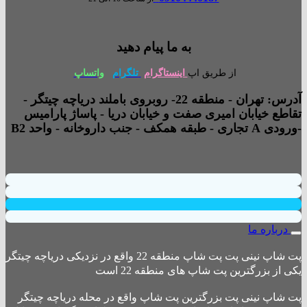
به ما پیام دهید
از طریق اپ
اینستاگرام
تلگرام
واتساپ
آدرس: تهران - منطقه 22- روبروی باملند دریاچه چیتگر -
تقاطع خیابان امیری صفت و خیابان دریا - پاساژ پارامیس
-ورودی A تجاری - طبقه همکف - جنب داروخانه - واحد B2
درباره ما
پت شاپ نینی پت پت شاپ منطقه 22 واقع در نزدیکی دریاچه چیتگر
یکی از بزرگترین پت شاپ های منطقه 22 است
پت شاپ نینی پت بزرگترین پت شاپ واقع در محله دریاچه چیتگر