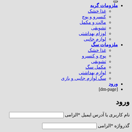
ملزومات گربه
غذا خشک
کنسرو و پوچ
مالت و مکمل
تشویقی
لوزام بهداشتی
لوازم جانبی
ملزومات سگ
غذا خشک
پوچ و کنسرو
تشویقی
مکمل سگ
لوازم بهداشتی
سگ لوازم جانبی و بازی
ورود
[dm-page]
ورود
نام کاربری یا آدرس ایمیل
*
الزامی
گذرواژه
*
الزامی