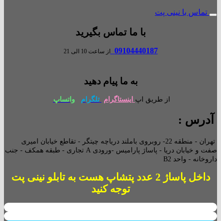
تماس با نینی پت
با ما تماس بگیرید
09104440187
از ساعت 10 الی 21
به ما پیام دهید
از طریق اپ
اینستاگرام
تلگرام
واتساپ
آدرس :
تهران - منطقه 22- روبروی باملند دریاچه چیتگر - تقاطع خیابان امیری
صفت و خیابان دریا - پاساژ پارامیس -ورودی A تجاری -
طبقه همکف - جنب
داروخانه - واحد B2
داخل پاساژ 2 عدد پتشاپ هست به تابلو نینی پت
توجه کنید