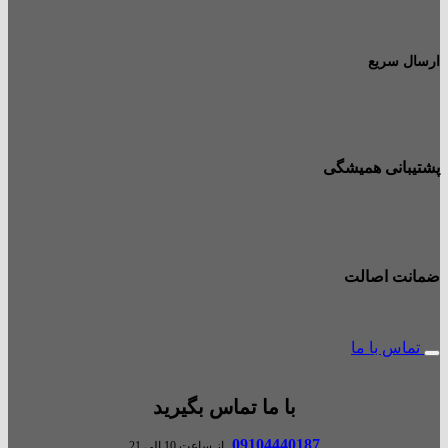
ارسال سریع
پشتیبانی همیشگی
ضمانت اصالت
تماس با ما
با ما تماس بگیرید
09104440187
از ساعت 10 الی 21