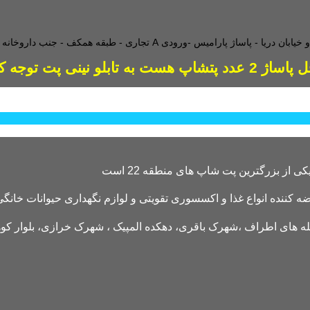
طبقه همکف - جنب داروخانه - و
دد پتشاپ هست به تابلو نینی پت توجه کنید
کننده انواع غذا و اکسسوری تقویتی و لوازم نگهداری حیوانات خانگی 