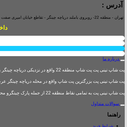
آدرس :
تهران - منطقه 22- روبروی باملند دریاچه چیتگر - تقاطع خیابان امیری صفت و خیابان دریا - پاساژ پارامیس -ورودی A تجاری -
داخل پاساژ 2 ع
درباره ما
پت شاپ نینی پت پت شاپ منطقه 22 واقع در نزدیکی دریاچه چیتگر یکی از بزرگترین پت شاپ های منطقه 22 است
پت شاپ نینی پت بزرگترین پت شاپ واقع در محله دریاچه چیتگر عرضه 
پت شاپ نینی پت به تمامی نقاط منطقه 22 از جمله پارک چیتگرو محله های اطراف ،شهرک باقری، دهکده المپیک ، شهرک خرازی، بلوار کوهک، شهرک چیتگر ، دریاچه چیتگر و تمامی نقاط تهران ارسال دارد.
سوالات متداول
راهنما
شرایط خرید