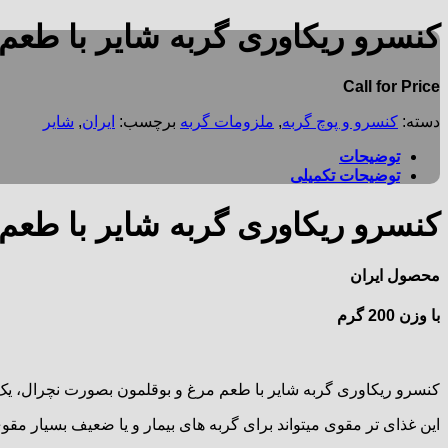
کنسرو ریکاوری گربه شایر با طعم مرغ 
Call for Price
دسته:
کنسرو و پوچ گربه
,
ملزومات گربه
برچسب:
ایران
,
شایر
توضیحات
توضیحات تکمیلی
کنسرو ریکاوری گربه شایر با طعم مرغ 
محصول ایران
با وزن 200 گرم
کنسرو ریکاوری گربه شایر با طعم مرغ و بوقلمون بصورت نچرال، یک غذ
این غذای تر مقوی میتواند برای گربه های بیمار و یا ضعیف بسیار مقو