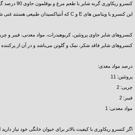
کنسرو ریکاوری گربه شایر با طعم مرغ و بوقلمون حاوی 90 درصد گوشت بوقلمون و مرغ و 10 درصد ترکیب جگر، شتر مرغ همراه با کمی برنج، هویج، نخود سبز می‌باشد.
این کنسرو با ویتامین های E و C که آنتیاکسیدان طبیعی هستند غنی شده است همچنین وجود امگا 3 و امگا 6 و گلوکزامین افزوده شده به سلامت قلب و مفاصل کمک میکند.
کنسروهای شایر حاوی پروتئین، کربوهیدرات، مواد معدنی، فیبر و چر
کنسروهای شایر فاقد شکر، نمک و گلوتن می‌باشد و در آن از پرکننده (Filler) استفاده نشده است
درصد مواد مغذی:
پروتئین: 11
چربی: 2
فیبر: 2
مواد معدنی: 1
اگر کنسرو ریکاوری با کیفیت بالاتر برای حیوان خانگی خود نیاز دارید 