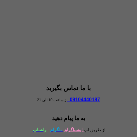
با ما تماس بگیرید
09104440187
از ساعت 10 الی 21
به ما پیام دهید
از طریق اپ
اینستاگرام
تلگرام
واتساپ