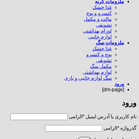
ملزومات گربه
غذا خشک
کنسرو و پوچ
مالت و مکمل
تشویقی
لوزام بهداشتی
لوازم جانبی
ملزومات سگ
غذا خشک
پوچ و کنسرو
تشویقی
مکمل سگ
لوازم بهداشتی
سگ لوازم جانبی و بازی
ورود
[dm-page]
ورود
نام کاربری یا آدرس ایمیل
*
الزامی
گذرواژه
*
الزامی