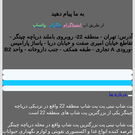
به ما پیام دهید
از طریق اپ
اینستاگرام
تلگرام
واتساپ
آدرس: تهران - منطقه 22- روبروی باملند دریاچه چیتگر -
تقاطع خیابان امیری صفت و خیابان دریا - پاساژ پارامیس
-ورودی A تجاری - طبقه همکف - جنب داروخانه - واحد B2
درباره ما
پت شاپ نینی پت پت شاپ منطقه 22 واقع در نزدیکی دریاچه
چیتگر یکی از بزرگترین پت شاپ های منطقه 22 است
پت شاپ نینی پت بزرگترین پت شاپ واقع در محله دریاچه چیتگر
عرضه کننده انواع غذا و اکسسوری تقویتی و لوازم نگهداری حیوانات