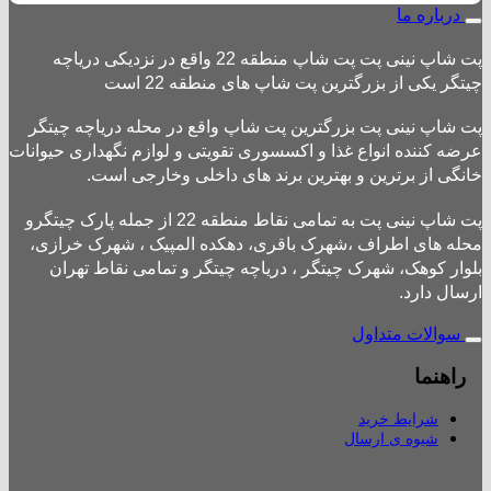
درباره ما
پت شاپ نینی پت پت شاپ منطقه 22 واقع در نزدیکی دریاچه
چیتگر یکی از بزرگترین پت شاپ های منطقه 22 است
پت شاپ نینی پت بزرگترین پت شاپ واقع در محله دریاچه چیتگر
عرضه کننده انواع غذا و اکسسوری تقویتی و لوازم نگهداری حیوانات
خانگی از برترین و بهترین برند های داخلی وخارجی است.
پت شاپ نینی پت به تمامی نقاط منطقه 22 از جمله پارک چیتگرو
محله های اطراف ،شهرک باقری، دهکده المپیک ، شهرک خرازی،
بلوار کوهک، شهرک چیتگر ، دریاچه چیتگر و تمامی نقاط تهران
ارسال دارد.
سوالات متداول
راهنما
شرایط خرید
شیوه ی ارسال