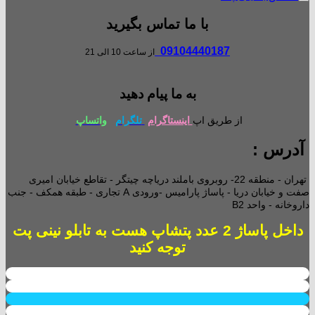
با ما تماس بگیرید
09104440187
از ساعت 10 الی 21
به ما پیام دهید
از طریق اپ
اینستاگرام
تلگرام
واتساپ
آدرس :
تهران - منطقه 22- روبروی باملند دریاچه چیتگر - تقاطع خیابان امیری
صفت و خیابان دریا - پاساژ پارامیس -ورودی A تجاری -
طبقه همکف - جنب
داروخانه - واحد B2
داخل پاساژ 2 عدد پتشاپ هست به تابلو نینی پت
توجه کنید