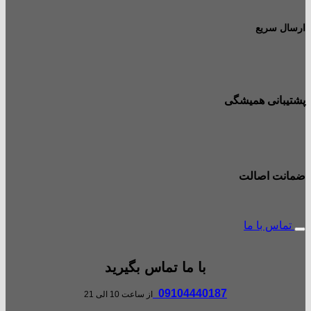
ارسال سریع
پشتیبانی همیشگی
ضمانت اصالت
تماس با ما
با ما تماس بگیرید
09104440187
از ساعت 10 الی 21