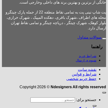
خانگی از برترین و بهترین برند های داخلی وخارجی است.
پت شاپ نینی پت به تمامی نقاط منطقه 22 از جمله پارک چیتگرو
محله های اطراف ،شهرک باقری، دهکده المپیک ، شهرک خرازی،
بلوار کوهک، شهرک چیتگر ، دریاچه چیتگر و تمامی نقاط تهران
ارسال دارد.
سوالات متداول
راهنما
شرایط خرید
شیوه ی ارسال
نقشه سایت
شرایط و قوانین
حفظ حریم شخصی
Copyright 2026 ©
Ndesigners All rights reserved
جستجو برای: